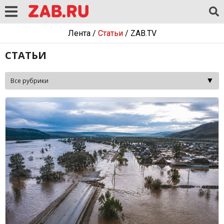
Лента
/
Статьи
/
ZAB.TV
СТАТЬИ