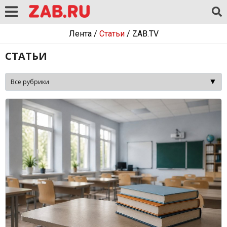
Лента
/
Статьи
/
ZAB.TV
СТАТЬИ