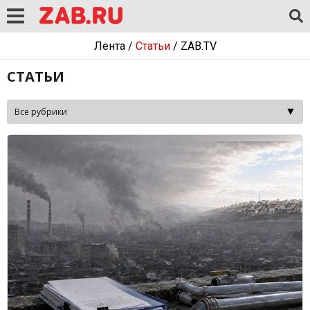
Лента
/
Статьи
/
ZAB.TV
СТАТЬИ