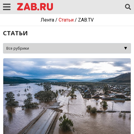
Лента
/
Статьи
/
ZAB.TV
СТАТЬИ