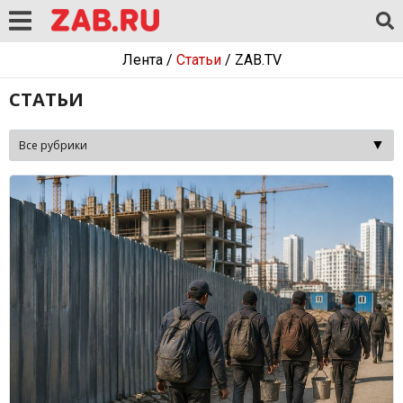
Лента
/
Статьи
/
ZAB.TV
СТАТЬИ