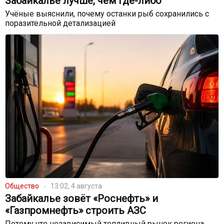
Забайкалье лучше, чем где-либо
Учёные выяснили, почему останки рыб сохранились с
поразительной детализацией
Общество
13:02, 4 августа
Забайкалье зовёт «Роснефть» и
«Газпромнефть» строить АЗС
Потому что независимый топливный рынок региона