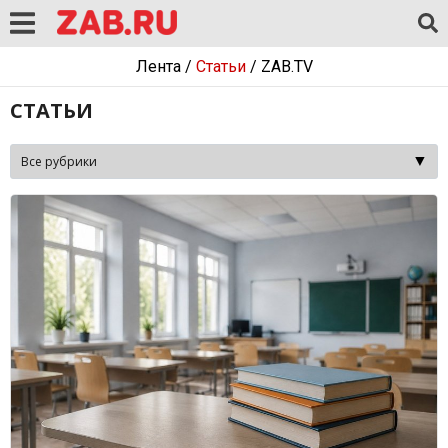
Лента
/
Статьи
/
ZAB.TV
СТАТЬИ