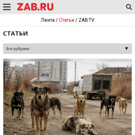
Лента
/
Статьи
/
ZAB.TV
СТАТЬИ