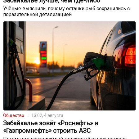
Забайкалье лучше, чем где-либо
Учёные выяснили, почему останки рыб сохранились с
поразительной детализацией
Общество
13:02, 4 августа
Забайкалье зовёт «Роснефть» и
«Газпромнефть» строить АЗС
Потому что независимый топливный рынок региона