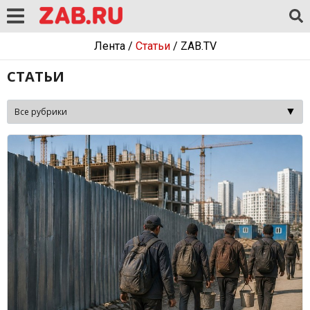
Лента
/
Статьи
/
ZAB.TV
СТАТЬИ