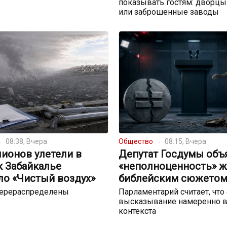
показывать гостям: дворцы
или заброшенные заводы
08:38, Вчера
Общество
08:15, Вчера
ионов улетели в
Депутат Госдумы объ
к Забайкалье
«неполноценность» 
ло «Чистый воздух»
библейским сюжето
перераспределены
Парламентарий считает, что
высказывание намеренно в
контекста