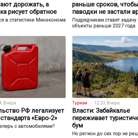
ают дорожать, а
раньше сроков, чтоб
ка рисует обратное
паводки не застали в
я в статистике Минэконома
Подрядчикам ставят задачу 
объекты раньше 2027 года
4, Вчера
Туризм
12:33, Вчера
льство РФ легализует
Власти: Забайкалье
стандарта «Евро-2»
переживает туристич
бум
теперь с автомобилями?
Но регион до сих пор не реш