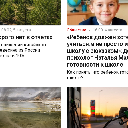
08:02, 5 августа
Общество
16:00, 4 августа
орого нет в отчётах
«Ребёнок должен хот
учиться, а не просто 
 снижении китайского
евесина из России
школу с рюкзаком»: д
долю в 10%
психолог Наталья Ма
готовности к школе
Как понять, что ребенок гот
школе?