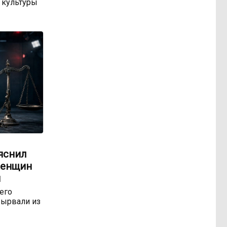
 культуры
яснил
женщин
м
 его
ырвали из