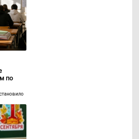
е
м по
остановило