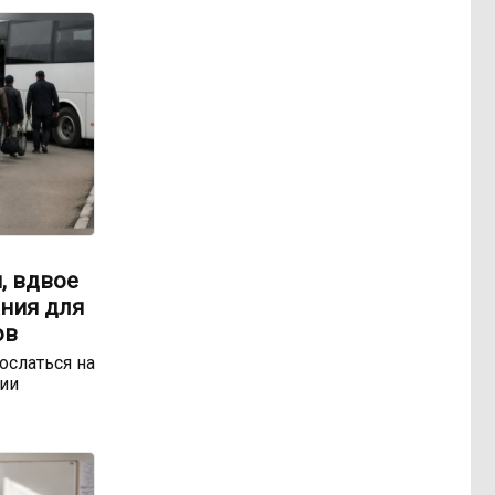
, вдвое
ния для
ов
ослаться на
ии