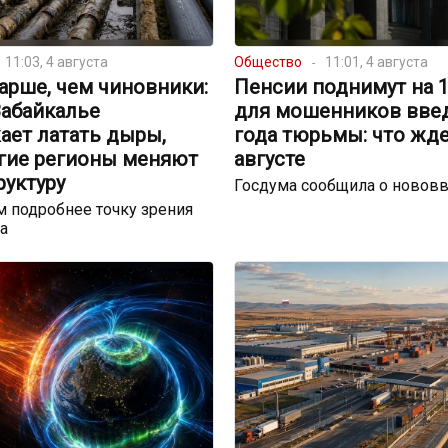
11:03, 4 августа
Общество
11:01, 4 августа
арше, чем чиновники:
Пенсии поднимут на 17
Забайкалье
для мошенников введ
ает латать дыры,
года тюрьмы: что жде
угие регионы меняют
августе
руктуру
Госдума сообщила о новов
 подробнее точку зрения
а