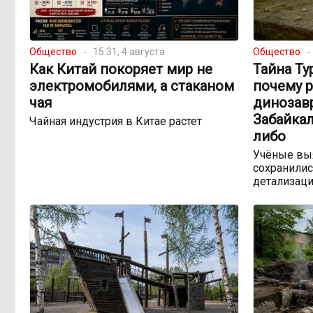
Общество
15:31, 4 августа
Общество
Как Китай покоряет мир не
Тайна Ту
электромобилями, а стаканом
почему 
чая
динозав
Забайкал
Чайная индустрия в Китае растет
либо
Учёные выя
сохранилис
детализац