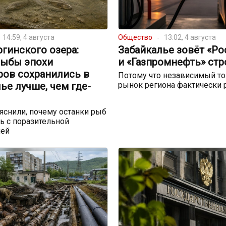
14:59, 4 августа
Общество
13:02, 4 августа
ргинского озера:
Забайкалье зовёт «Р
рыбы эпохи
и «Газпромнефть» стр
ров сохранились в
Потому что независимый т
ье лучше, чем где-
рынок региона фактически 
снили, почему останки рыб
ь с поразительной
ией