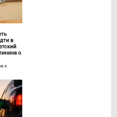
еть
идти в
етский
линина о
ов к