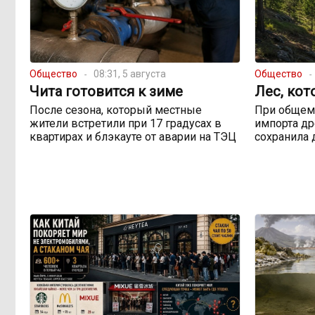
Общество
08:31, 5 августа
Общество
Чита готовится к зиме
Лес, кот
После сезона, который местные
При общем
жители встретили при 17 градусах в
импорта др
квартирах и блэкауте от аварии на ТЭЦ
сохранила 