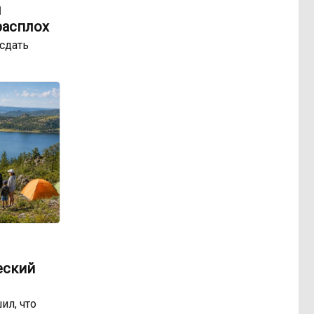
ы
расплох
сдать
еский
ил, что