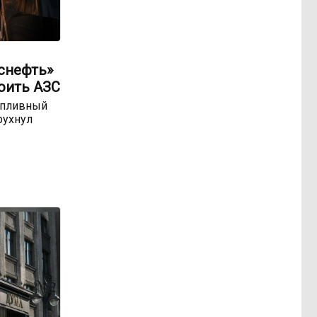
оснефть»
оить АЗС
опливный
рухнул