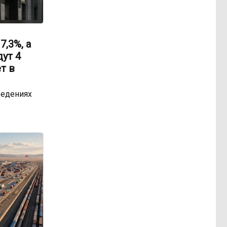
,3%, а
ут 4
т в
ведениях