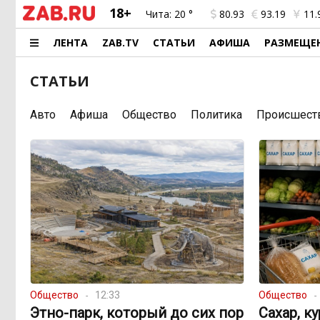
18+
Чита:
20 °
80.93
93.19
11.
ЛЕНТА
ZAB.TV
СТАТЬИ
АФИША
РАЗМЕЩЕ
СТАТЬИ
Авто
Афиша
Общество
Политика
Происшест
Общество
12:33
Общество
Этно-парк, который до сих пор
Сахар, к