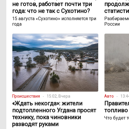
не готов, работает почти три
продолж
года: что не так с Сухотино?
статисти
15 августа «Сухотино» исполняется три
Разбираемс
года
России
Происшествия
15:02, Вчера
Авто
13:4
«Ждать некогда»: жители
Правите
подтопленного Угдана просят
топливо 
технику, пока чиновники
Что будет 
разводят руками