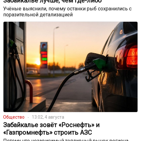
Забайкалье лучше, чем где-либо
Учёные выяснили, почему останки рыб сохранились с
поразительной детализацией
Общество
13:02, 4 августа
Забайкалье зовёт «Роснефть» и
«Газпромнефть» строить АЗС
Потому что независимый топливный рынок региона