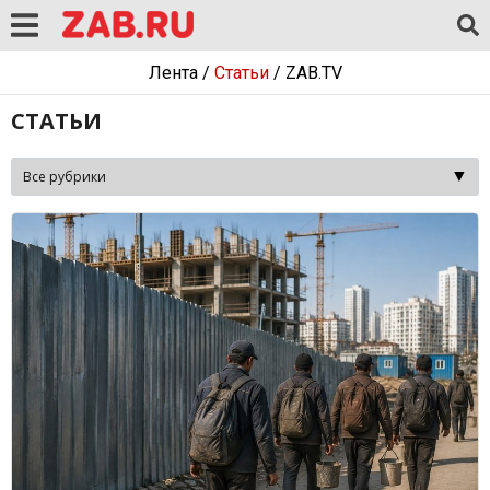
Лента
/
Статьи
/
ZAB.TV
СТАТЬИ