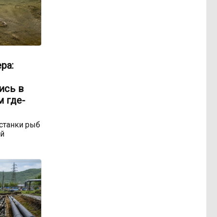
ра:
ись в
м где-
станки рыб
ой