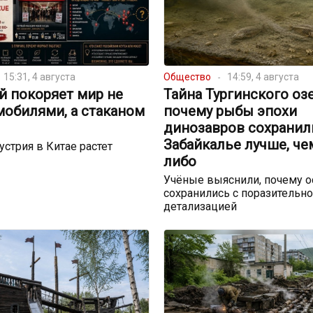
15:31, 4 августа
Общество
14:59, 4 августа
й покоряет мир не
Тайна Тургинского озе
мобилями, а стаканом
почему рыбы эпохи
динозавров сохранил
Забайкалье лучше, че
устрия в Китае растет
либо
Учёные выяснили, почему о
сохранились с поразительн
детализацией