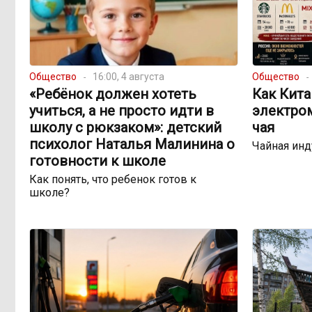
Общество
16:00, 4 августа
Общество
«Ребёнок должен хотеть
Как Кита
учиться, а не просто идти в
электро
школу с рюкзаком»: детский
чая
психолог Наталья Малинина о
Чайная инд
готовности к школе
Как понять, что ребенок готов к
школе?