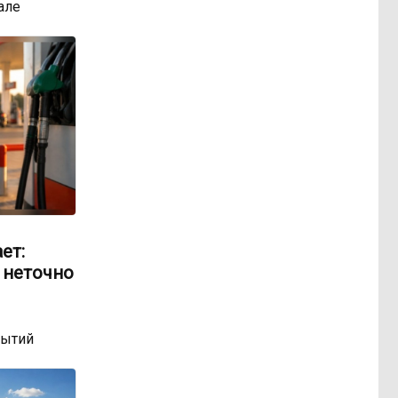
але
ет:
 неточно
бытий