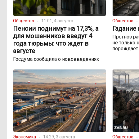
Общество
11:01, 4 августа
Общество
Пенсии поднимут на 17,3%, а
Гадание 
для мошенников введут 4
Прогноз ра
года тюрьмы: что ждет в
не только 
порождает 
августе
Госдума сообщила о нововведениях
Экономика
14:29, 3 августа
Общество