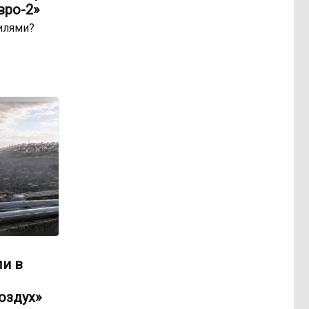
вро-2»
билями?
ли в
оздух»