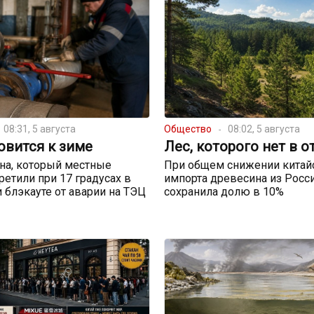
08:31, 5 августа
Общество
08:02, 5 августа
овится к зиме
Лес, которого нет в о
на, который местные
При общем снижении китай
ретили при 17 градусах в
импорта древесина из Росс
и блэкауте от аварии на ТЭЦ
сохранила долю в 10%