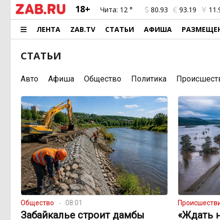
18+
Чита:
12 °
80.93
93.19
11.
ЛЕНТА
ZAB.TV
СТАТЬИ
АФИША
РАЗМЕЩЕ
СТАТЬИ
Авто
Афиша
Общество
Политика
Происшест
Общество
08:01
Происшеств
Забайкалье строит дамбы
«Ждать н