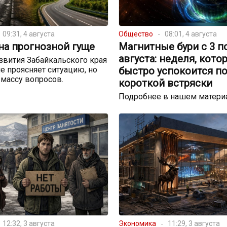
09:31, 4 августа
Общество
08:01, 4 августа
на прогнозной гуще
Магнитные бури с 3 п
августа: неделя, кото
звития Забайкальского края
не проясняет ситуацию, но
быстро успокоится п
массу вопросов.
короткой встряски
Подробнее в нашем матери
12:32, 3 августа
Экономика
11:29, 3 августа