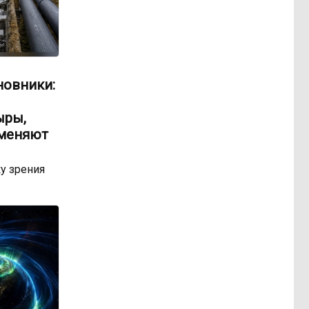
новники:
ыры,
 меняют
у зрения