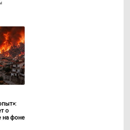
ы
опыт»:
т о
 на фоне