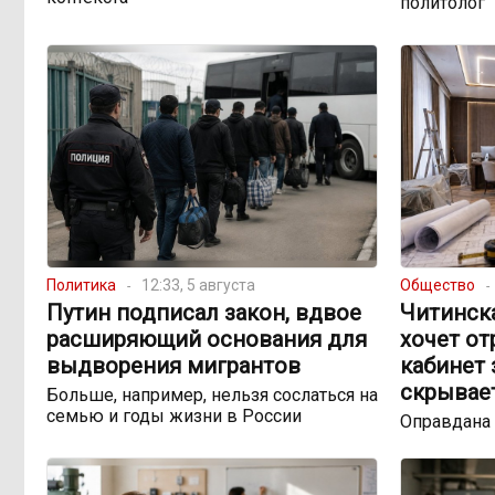
политолог
Политика
12:33, 5 августа
Общество
Путин подписал закон, вдвое
Читинск
расширяющий основания для
хочет о
выдворения мигрантов
кабинет 
скрывае
Больше, например, нельзя сослаться на
семью и годы жизни в России
Оправдана 