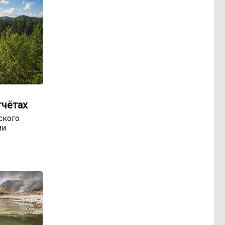
тчётах
ского
ии