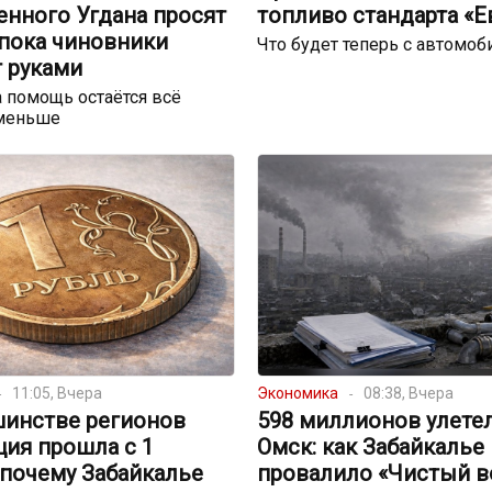
енного Угдана просят
топливо стандарта «Е
 пока чиновники
Что будет теперь с автомо
 руками
 помощь остаётся всё
меньше
11:05, Вчера
Экономика
08:38, Вчера
шинстве регионов
598 миллионов улете
ция прошла с 1
Омск: как Забайкалье
 почему Забайкалье
провалило «Чистый в