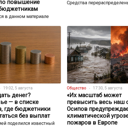
ло повышение
Средства перераспределен
 бюджетникам
я в данном материале
19:02, 5 августа
Общество
17:30, 5 августа
ать денег?
«Их масштаб может
ье — в списке
превысить весь наш 
в, где бюджетники
Осипов предупреждае
таться без выплат
климатической угрозе
пожаров в Европе
ей поделился известный