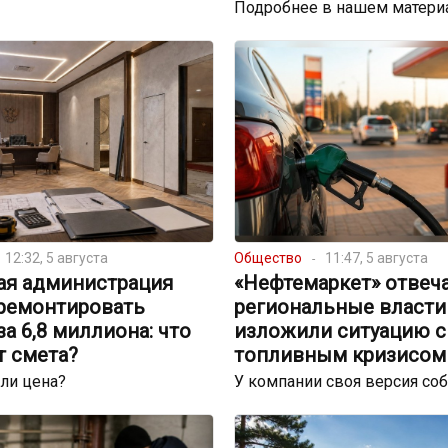
Подробнее в нашем матери
12:32, 5 августа
Общество
11:47, 5 августа
ая администрация
«Нефтемаркет» отвеча
тремонтировать
региональные власти
за 6,8 миллиона: что
изложили ситуацию с
т смета?
топливным кризисом
ли цена?
У компании своя версия со