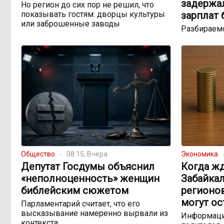
задержа
Но регион до сих пор не решил, что
показывать гостям: дворцы культуры
зарплат
или заброшенные заводы
Разбираемс
Общество
08:15, Вчера
Экономика
Депутат Госдумы объяснил
Когда жд
«неполноценность» женщин
Забайкал
библейским сюжетом
регионо
могут ос
Парламентарий считает, что его
высказывание намеренно вырвали из
Информаци
контекста