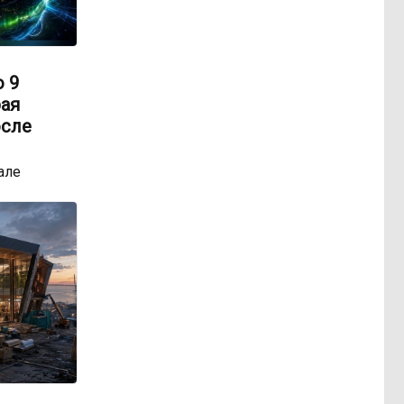
о 9
рая
осле
але