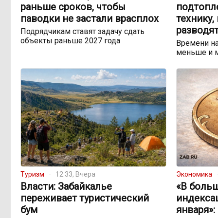
раньше сроков, чтобы
подтопл
паводки не застали врасплох
технику,
разводят
Подрядчикам ставят задачу сдать
объекты раньше 2027 года
Времени на
меньше и 
Туризм
12:33, Вчера
Экономика
Власти: Забайкалье
«В боль
переживает туристический
индекса
бум
января»: