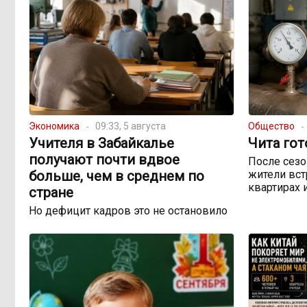
Экономика
09:33, 5 августа
Общество
Учителя в Забайкалье
Чита гот
получают почти вдвое
После сезо
больше, чем в среднем по
жители вст
квартирах 
стране
Но дефицит кадров это не остановило