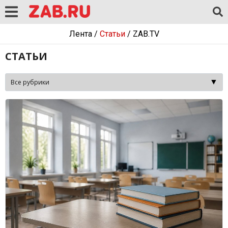
Лента
/
Статьи
/
ZAB.TV
СТАТЬИ