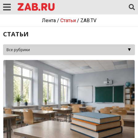
Лента
/
Статьи
/
ZAB.TV
СТАТЬИ