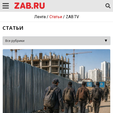
Лента
/
Статьи
/
ZAB.TV
СТАТЬИ