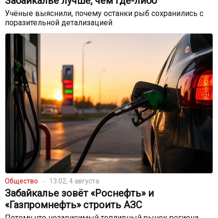
Забайкалье лучше, чем где-либо
Учёные выяснили, почему останки рыб сохранились с
поразительной детализацией
Общество
13:02, 4 августа
Забайкалье зовёт «Роснефть» и
«Газпромнефть» строить АЗС
Потому что независимый топливный рынок региона