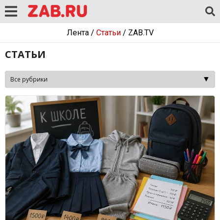
Лента
/
Статьи
/
ZAB.TV
СТАТЬИ