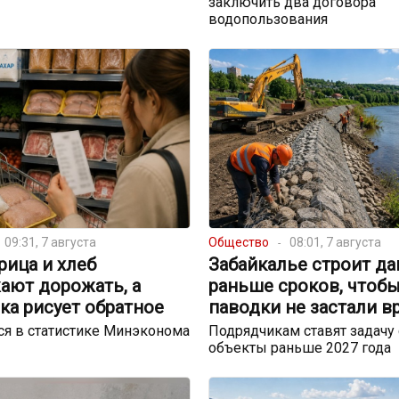
заключить два договора
водопользования
09:31, 7 августа
Общество
08:01, 7 августа
урица и хлеб
Забайкалье строит д
ают дорожать, а
раньше сроков, чтоб
ка рисует обратное
паводки не застали в
я в статистике Минэконома
Подрядчикам ставят задачу 
объекты раньше 2027 года