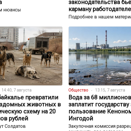
а
законодательства бьё
карману работодател
м нюансы
Подробнее в нашем матери
14:40, 7 августа
Общество
13:15, 7 августа
байкалье превратили
Вода за 68 миллионов
ездомных животных в
заплатит государству 
ческую схему на 20
пользование Кеноном
ов рублей
Ингодой
ут Солдатов
Закупочная комиссия разре