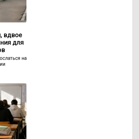
, вдвое
ния для
ов
ослаться на
ии