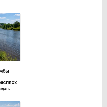
амбы
ы
расплох
сдать