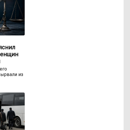
яснил
женщин
м
 его
ырвали из