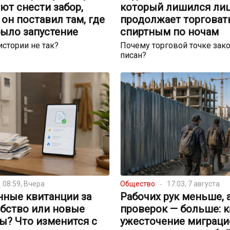
ют снести забор,
который лишился лиц
он поставил там, где
продолжает торговат
было запустение
спиртным по ночам
истории не так?
Почему торговой точке зако
писан?
08:59, Вчера
Общество
17:03, 7 августа
нные квитанции за
Рабочих рук меньше, 
обство или новые
проверок — больше: к
ы? Что изменится с
ужесточение миграци