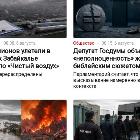
08:38, 6 августа
Общество
08:15, 6 августа
ионов улетели в
Депутат Госдумы объ
к Забайкалье
«неполноценность» 
ло «Чистый воздух»
библейским сюжето
перераспределены
Парламентарий считает, что
высказывание намеренно в
контекста