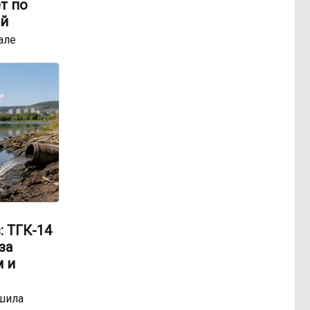
т по
ей
але
: ТГК-14
за
 и
шила