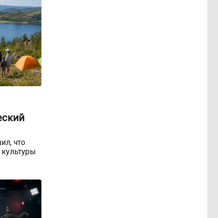
еский
ил, что
 культуры