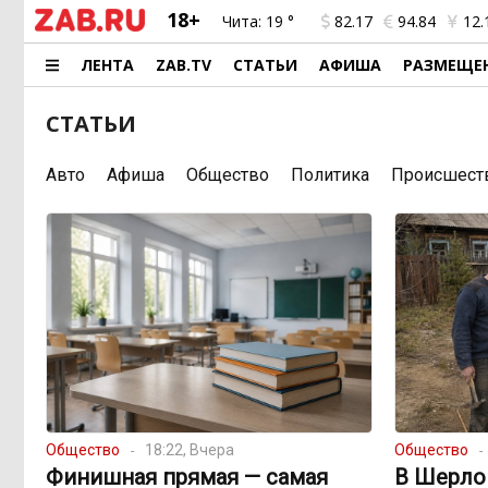
18+
Чита:
19 °
82.17
94.84
12.
ЛЕНТА
ZAB.TV
СТАТЬИ
АФИША
РАЗМЕЩЕ
СТАТЬИ
Авто
Афиша
Общество
Политика
Происшест
Общество
18:22, Вчера
Общество
Финишная прямая — самая
В Шерло