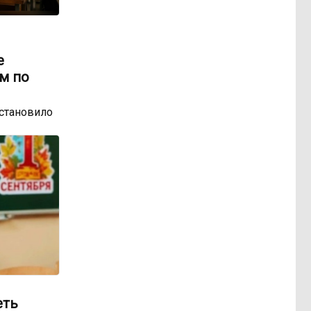
е
м по
остановило
еть