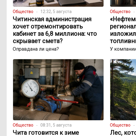
Общество
12:32, 5 августа
Общество
Читинская администрация
«Нефтема
хочет отремонтировать
региона
кабинет за 6,8 миллиона: что
изложил
скрывает смета?
топливн
Оправдана ли цена?
У компании
Общество
08:31, 5 августа
Общество
Чита готовится к зиме
Лес, кот