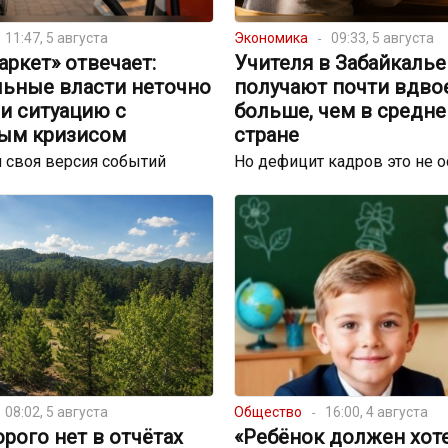
11:47, 5 августа
Экономика
09:33, 5 августа
ркет» отвечает:
Учителя в Забайкалье
льные власти неточно
получают почти вдво
и ситуацию с
больше, чем в средне
ым кризисом
стране
 своя версия событий
Но дефицит кадров это не 
08:02, 5 августа
Общество
16:00, 4 августа
орого нет в отчётах
«Ребёнок должен хот