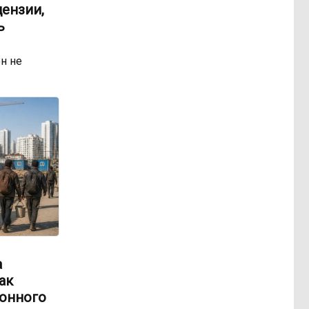
ензии,
ь
н не
а
ак
онного