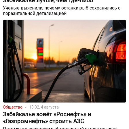
Забайкалье лучше, чем где-либо
Учёные выяснили, почему останки рыб сохранились с
поразительной детализацией
Общество
13:02, 4 августа
Забайкалье зовёт «Роснефть» и
«Газпромнефть» строить АЗС
Потому что независимый топливный рынок региона