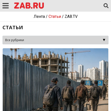
Лента
/
Статьи
/
ZAB.TV
СТАТЬИ