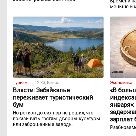
Времени на
меньше и 
Туризм
12:33, Вчера
Экономика
Власти: Забайкалье
«В боль
переживает туристический
индекса
бум
января»:
задержа
Но регион до сих пор не решил, что
показывать гостям: дворцы культуры
зарплат
или заброшенные заводы
Разбираемс