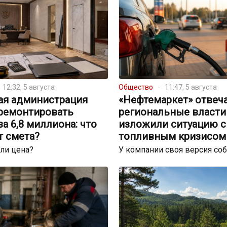
12:32, 5 августа
Общество
11:47, 5 августа
ая администрация
«Нефтемаркет» отвеча
тремонтировать
региональные власти
за 6,8 миллиона: что
изложили ситуацию с
т смета?
топливным кризисом
ли цена?
У компании своя версия со