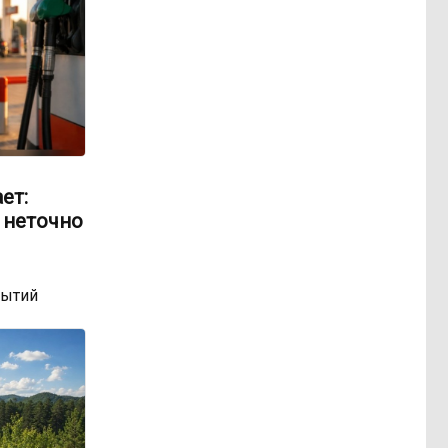
ет:
 неточно
бытий