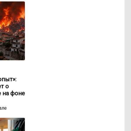
опыт»:
т о
 на фоне
але