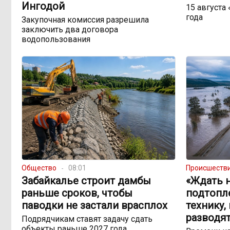
Ингодой
15 августа
года
Закупочная комиссия разрешила
заключить два договора
водопользования
Общество
08:01
Происшеств
Забайкалье строит дамбы
«Ждать н
раньше сроков, чтобы
подтопл
паводки не застали врасплох
технику,
разводят
Подрядчикам ставят задачу сдать
объекты раньше 2027 года