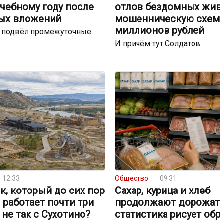
чебному году после
отлов бездомных жи
ых вложений
мошенническую схему
миллионов рублей
р подвёл промежуточные
И причём тут Солдатов
12:33
Общество
09:31
к, который до сих пор
Сахар, курица и хлеб
, работает почти три
продолжают дорожать
о не так с Сухотино?
статистика рисует об