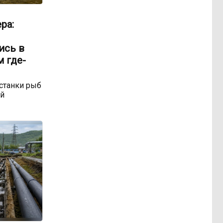
ра:
ись в
м где-
станки рыб
ой