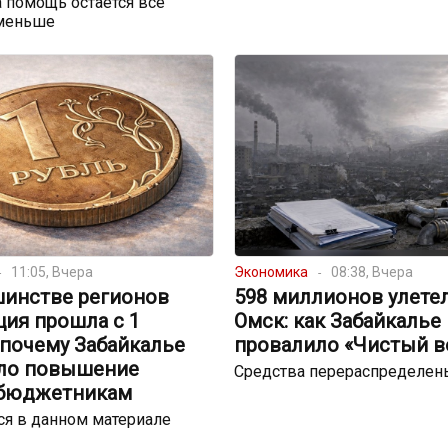
 помощь остаётся всё
меньше
11:05, Вчера
Экономика
08:38, Вчера
шинстве регионов
598 миллионов улете
ция прошла с 1
Омск: как Забайкалье
 почему Забайкалье
провалило «Чистый в
ло повышение
Средства перераспределен
 бюджетникам
я в данном материале