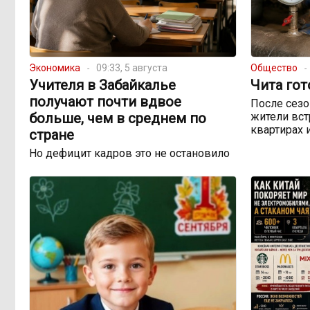
Экономика
09:33, 5 августа
Общество
Учителя в Забайкалье
Чита гот
получают почти вдвое
После сезо
больше, чем в среднем по
жители вст
квартирах 
стране
Но дефицит кадров это не остановило