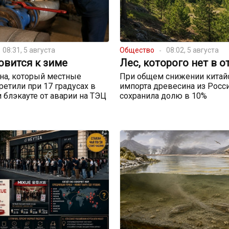
08:31, 5 августа
Общество
08:02, 5 августа
овится к зиме
Лес, которого нет в о
на, который местные
При общем снижении китай
ретили при 17 градусах в
импорта древесина из Росс
и блэкауте от аварии на ТЭЦ
сохранила долю в 10%