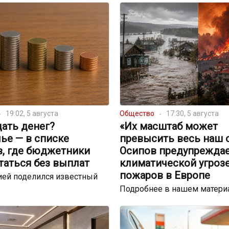
19:02, 5 августа
Общество
17:30, 5 августа
ать денег?
«Их масштаб может
ье — в списке
превысить весь наш 
в, где бюджетники
Осипов предупреждае
таться без выплат
климатической угрозе
пожаров в Европе
ей поделился известный
Подробнее в нашем матери