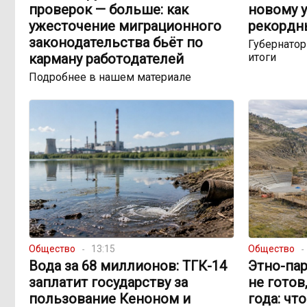
проверок — больше: как
новому у
ужесточение миграционного
рекордн
законодательства бьёт по
Губернато
карману работодателей
итоги
Подробнее в нашем материале
Общество
13:15
Общество
Вода за 68 миллионов: ТГК-14
Этно-пар
заплатит государству за
не готов
пользование Кеноном и
года: чт