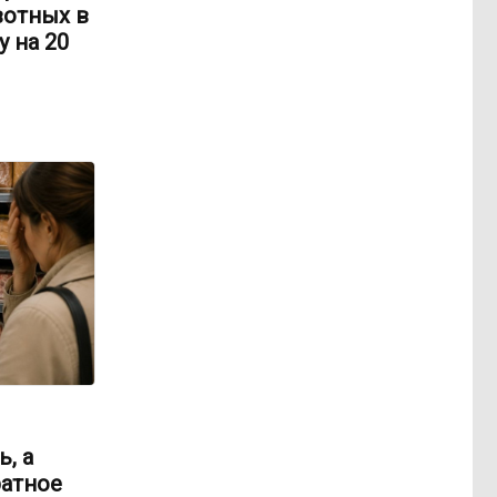
вотных в
 на 20
, а
ратное