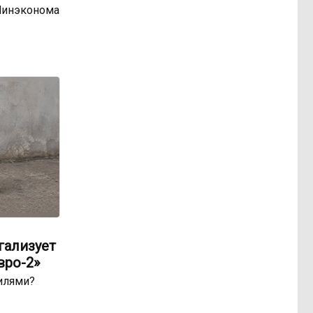
Минэконома
гализует
вро-2»
билями?