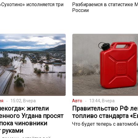
 «Сухотино» исполняется три
Разбираемся в статистике 
России
ия
15:02, Вчера
Авто
13:44, Вчера
екогда»: жители
Правительство РФ ле
енного Угдана просят
топливо стандарта «Е
 пока чиновники
Что будет теперь с автомо
 руками