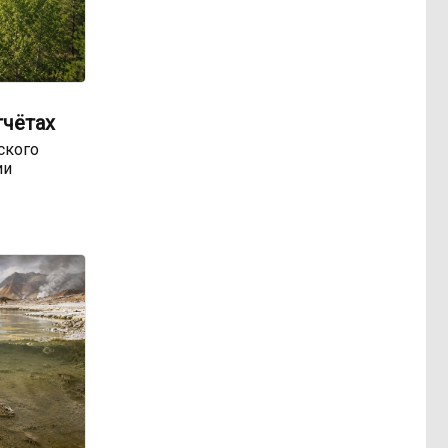
тчётах
ского
ии