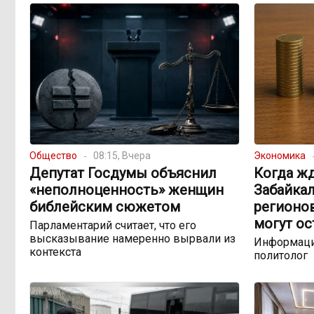
Общество
08:15, Вчера
Экономика
Депутат Госдумы объяснил
Когда жд
«неполноценность» женщин
Забайкал
библейским сюжетом
регионо
могут ос
Парламентарий считает, что его
высказывание намеренно вырвали из
Информаци
контекста
политолог