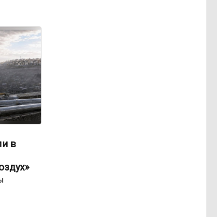
ли в
оздух»
ы