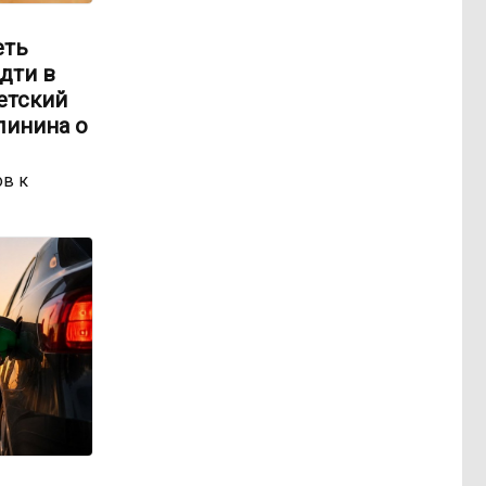
еть
идти в
етский
линина о
ов к