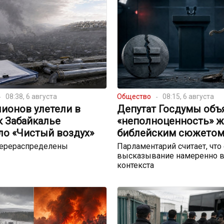
08:38, 6 августа
Общество
08:15, 6 августа
ионов улетели в
Депутат Госдумы объ
к Забайкалье
«неполноценность» 
ло «Чистый воздух»
библейским сюжето
перераспределены
Парламентарий считает, что
высказывание намеренно в
контекста