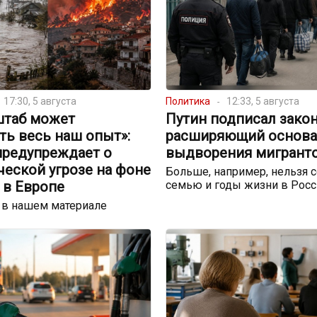
17:30, 5 августа
Политика
12:33, 5 августа
штаб может
Путин подписал закон
ть весь наш опыт»:
расширяющий основа
предупреждает о
выдворения мигрант
еской угрозе на фоне
Больше, например, нельзя с
 в Европе
семью и годы жизни в Росс
 в нашем материале