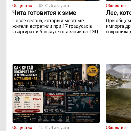
Общество
08:31, 5 августа
Общество
Чита готовится к зиме
Лес, кот
После сезона, который местные
При общем
жители встретили при 17 градусах в
импорта др
квартирах и блэкауте от аварии на ТЭЦ
сохранила 
Общество
15:31, 4 августа
Общество