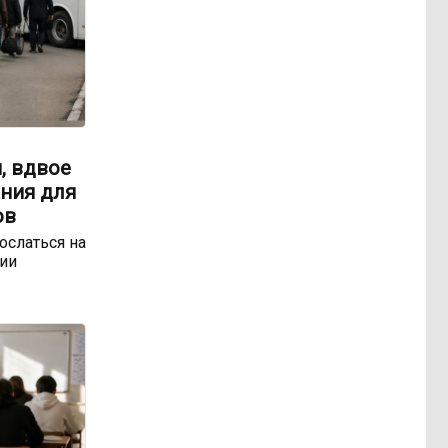
, вдвое
ния для
ов
ослаться на
ии