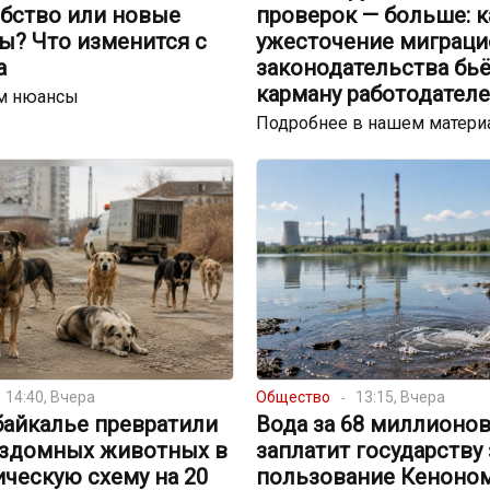
обство или новые
проверок — больше: к
ы? Что изменится с
ужесточение миграци
а
законодательства бьё
карману работодател
м нюансы
Подробнее в нашем матери
14:40, Вчера
Общество
13:15, Вчера
байкалье превратили
Вода за 68 миллионов
ездомных животных в
заплатит государству 
ческую схему на 20
пользование Кеноном