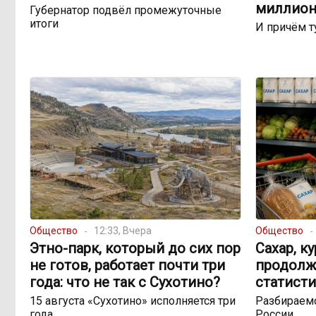
миллион
Губернатор подвёл промежуточные
итоги
И причём т
Общество
12:33, Вчера
Общество
Этно-парк, который до сих пор
Сахар, к
не готов, работает почти три
продолж
года: что не так с Сухотино?
статисти
15 августа «Сухотино» исполняется три
Разбираемс
года
России