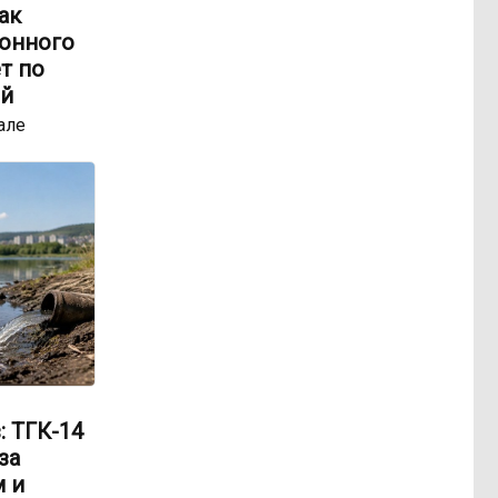
ак
онного
т по
ей
але
: ТГК-14
за
 и