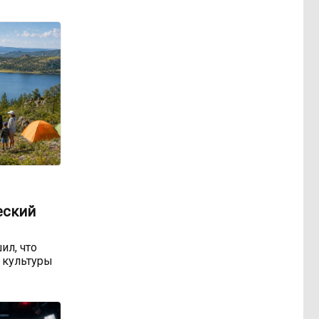
еский
ил, что
 культуры