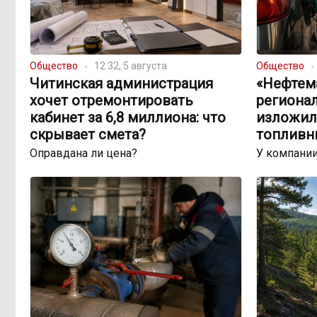
Общество
12:32, 5 августа
Общество
Читинская администрация
«Нефтема
хочет отремонтировать
региона
кабинет за 6,8 миллиона: что
изложил
скрывает смета?
топливн
Оправдана ли цена?
У компании