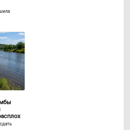
шила
амбы
ы
расплох
сдать