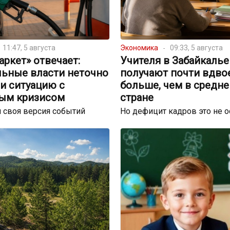
11:47, 5 августа
Экономика
09:33, 5 августа
ркет» отвечает:
Учителя в Забайкалье
льные власти неточно
получают почти вдво
и ситуацию с
больше, чем в средне
ым кризисом
стране
 своя версия событий
Но дефицит кадров это не 