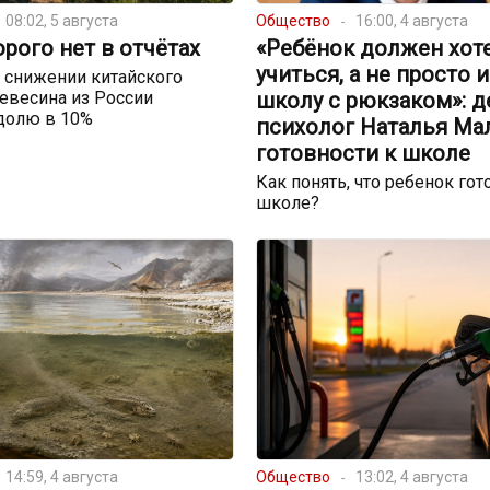
08:02, 5 августа
Общество
16:00, 4 августа
орого нет в отчётах
«Ребёнок должен хот
учиться, а не просто 
 снижении китайского
евесина из России
школу с рюкзаком»: д
долю в 10%
психолог Наталья Ма
готовности к школе
Как понять, что ребенок гот
школе?
14:59, 4 августа
Общество
13:02, 4 августа