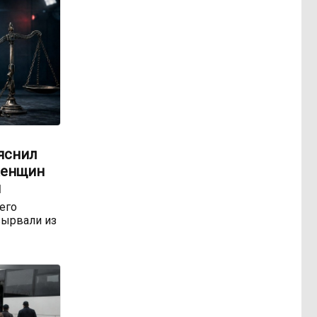
яснил
женщин
м
 его
ырвали из