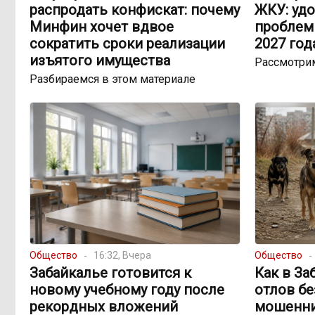
распродать конфискат: почему
ЖКУ: уд
Минфин хочет вдвое
проблем
сократить сроки реализации
2027 год
изъятого имущества
Рассмотри
Разбираемся в этом материале
Общество
16:32, Вчера
Общество
Забайкалье готовится к
Как в За
новому учебному году после
отлов б
рекордных вложений
мошенни