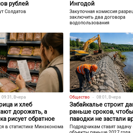
ов рублей
Ингодой
ут Солдатов
Закупочная комиссия разре
заключить два договора
водопользования
09:31, Вчера
Общество
08:01, Вчера
урица и хлеб
Забайкалье строит д
ают дорожать, а
раньше сроков, чтоб
ка рисует обратное
паводки не застали в
я в статистике Минэконома
Подрядчикам ставят задачу 
объекты раньше 2027 года