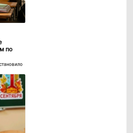
е
м по
остановило