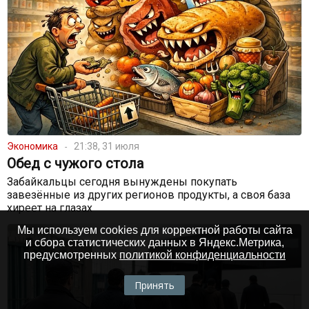
Экономика
21:38, 31 июля
Обед с чужого стола
Забайкальцы сегодня вынуждены покупать
завезённые из других регионов продукты, а своя база
хиреет на глазах
Мы используем cookies для корректной работы сайта
и сбора статистических данных в Яндекс.Метрика,
предусмотренных
политикой конфиденциальности
Принять