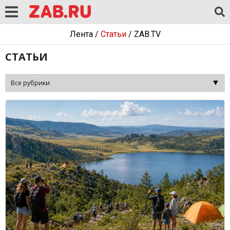
Лента
/
Статьи
/
ZAB.TV
СТАТЬИ