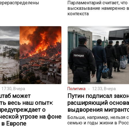
перераспределены
Парламентарий считает, что
высказывание намеренно в
контекста
17:30, Вчера
Политика
12:33, Вчера
штаб может
Путин подписал закон
ть весь наш опыт»:
расширяющий основа
предупреждает о
выдворения мигрант
еской угрозе на фоне
Больше, например, нельзя с
 в Европе
семью и годы жизни в Росс