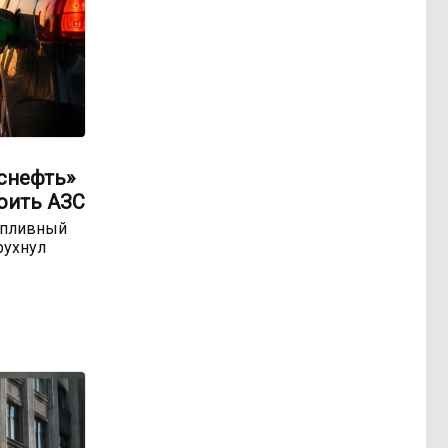
оснефть»
оить АЗС
опливный
рухнул