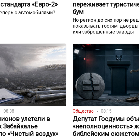
стандарта «Евро-2»
переживает туристич
бум
теперь с автомобилями?
Но регион до сих пор не реш
показывать гостям: дворцы
или заброшенные заводы
08:38
Общество
08:15
ионов улетели в
Депутат Госдумы объ
к Забайкалье
«неполноценность» 
ло «Чистый воздух»
библейским сюжето