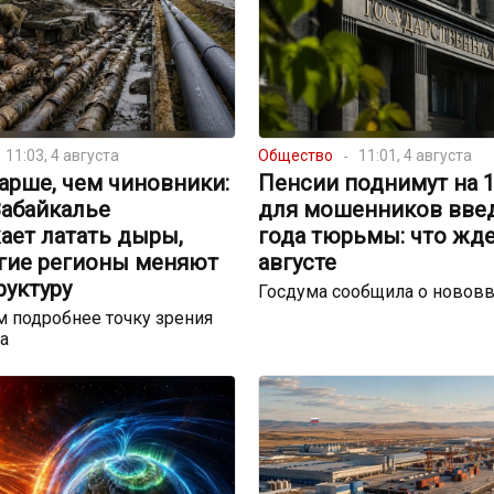
11:03, 4 августа
Общество
11:01, 4 августа
арше, чем чиновники:
Пенсии поднимут на 17
Забайкалье
для мошенников введ
ает латать дыры,
года тюрьмы: что жде
угие регионы меняют
августе
руктуру
Госдума сообщила о новов
 подробнее точку зрения
а