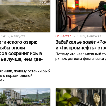
14:59, 4 августа
Общество
13:02, 4 августа
ргинского озера:
Забайкалье зовёт «Р
рыбы эпохи
и «Газпромнефть» стр
ров сохранились в
Потому что независимый т
ье лучше, чем где-
рынок региона фактически 
снили, почему останки рыб
ь с поразительной
ией