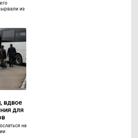
 его
ырвали из
, вдвое
ния для
ов
ослаться на
ии