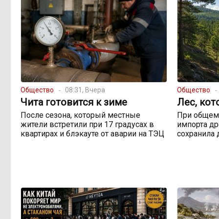
Общество
08:31, Вчера
Общество
Чита готовится к зиме
Лес, кот
После сезона, который местные
При общем
жители встретили при 17 градусах в
импорта др
квартирах и блэкауте от аварии на ТЭЦ
сохранила 