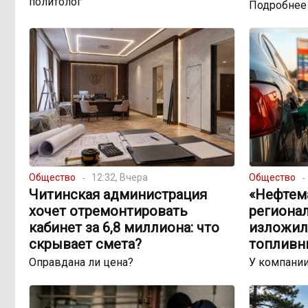
политолог
Подробнее
Общество
12:32, Вчера
Общество
Читинская администрация
«Нефтема
хочет отремонтировать
региона
кабинет за 6,8 миллиона: что
изложил
скрывает смета?
топливн
Оправдана ли цена?
У компании