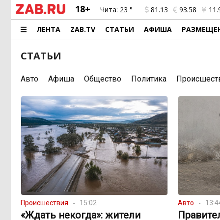
18+
Чита:
23 °
81.13
93.58
11.
ЛЕНТА
ZAB.TV
СТАТЬИ
АФИША
РАЗМЕЩЕ
СТАТЬИ
Авто
Афиша
Общество
Политика
Происшест
Происшествия
15:02
Авто
13:4
«Ждать некогда»: жители
Правите