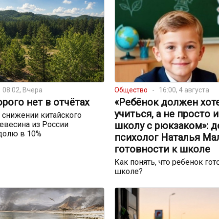
08:02, Вчера
Общество
16:00, 4 августа
орого нет в отчётах
«Ребёнок должен хот
учиться, а не просто 
 снижении китайского
евесина из России
школу с рюкзаком»: д
долю в 10%
психолог Наталья Ма
готовности к школе
Как понять, что ребенок гот
школе?