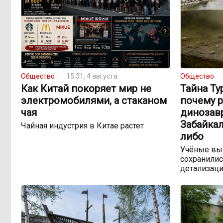
Общество
15:31, 4 августа
Общество
Как Китай покоряет мир не
Тайна Ту
электромобилями, а стаканом
почему 
чая
динозав
Забайкал
Чайная индустрия в Китае растет
либо
Учёные выя
сохранилис
детализац