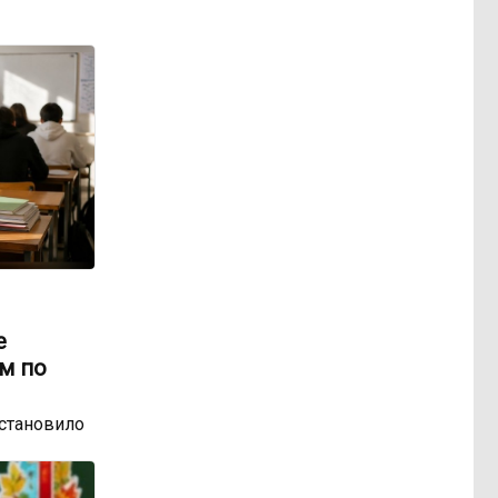
е
м по
остановило