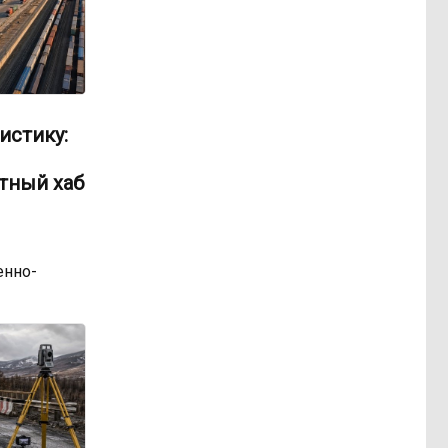
истику:
тный хаб
нно-