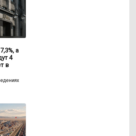
,3%, а
ут 4
т в
ведениях