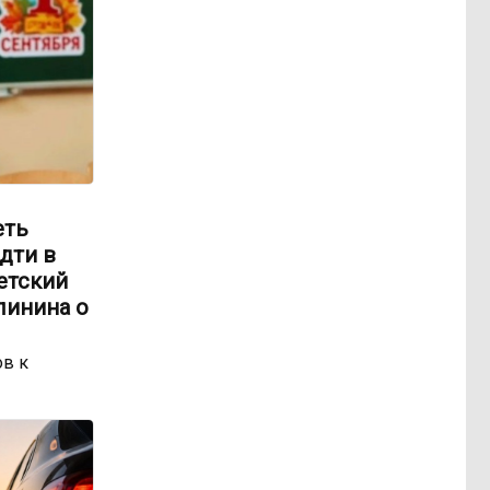
еть
идти в
етский
линина о
ов к