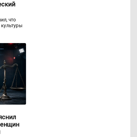
еский
ил, что
 культуры
яснил
женщин
м