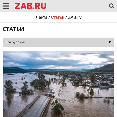
Лента
/
Статьи
/
ZAB.TV
СТАТЬИ