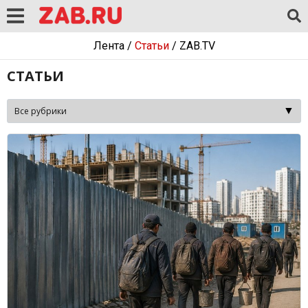
Лента
/
Статьи
/
ZAB.TV
СТАТЬИ