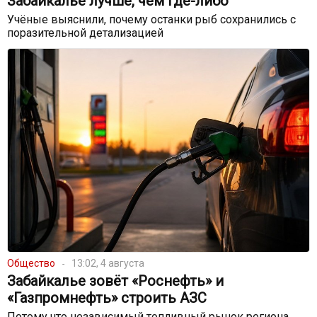
Забайкалье лучше, чем где-либо
Учёные выяснили, почему останки рыб сохранились с
поразительной детализацией
Общество
13:02, 4 августа
Забайкалье зовёт «Роснефть» и
«Газпромнефть» строить АЗС
Потому что независимый топливный рынок региона