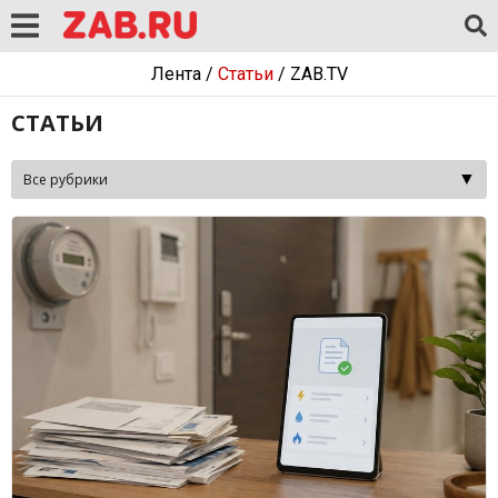
Лента
/
Статьи
/
ZAB.TV
СТАТЬИ