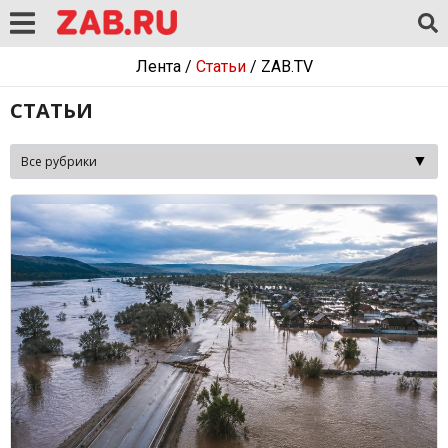
Лента
/
Статьи
/
ZAB.TV
СТАТЬИ