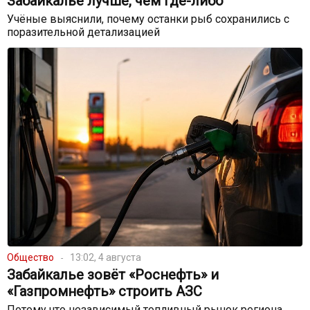
Забайкалье лучше, чем где-либо
Учёные выяснили, почему останки рыб сохранились с
поразительной детализацией
Общество
13:02, 4 августа
Забайкалье зовёт «Роснефть» и
«Газпромнефть» строить АЗС
Потому что независимый топливный рынок региона