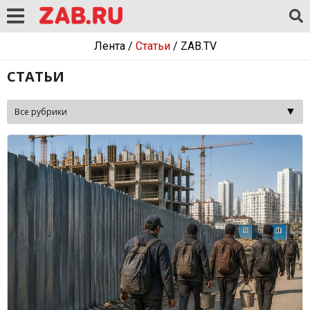
Лента
/
Статьи
/
ZAB.TV
СТАТЬИ