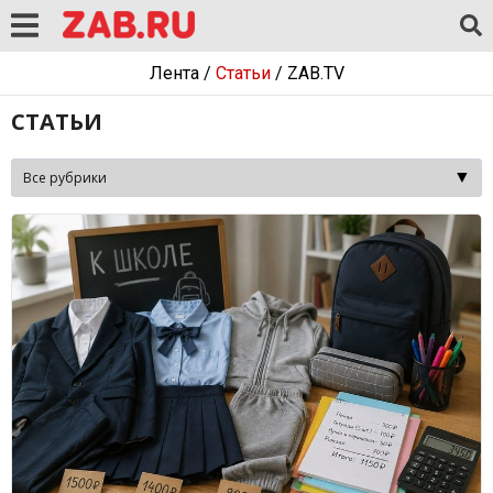
Лента
/
Статьи
/
ZAB.TV
СТАТЬИ