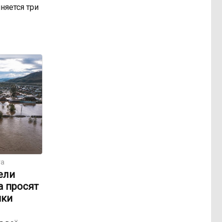
няется три
та
ели
а просят
ики