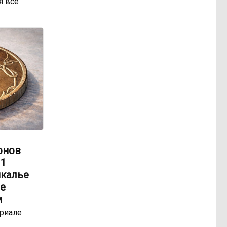
я всё
онов
 1
йкалье
е
м
ериале