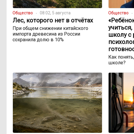
Общество
08:02, 5 августа
Общество
Лес, которого нет в отчётах
«Ребёно
учиться,
При общем снижении китайского
импорта древесина из России
школу с 
сохранила долю в 10%
психоло
готовно
Как понять,
школе?