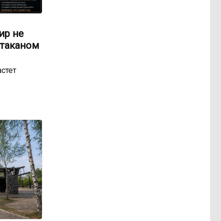
ир не
стаканом
астет