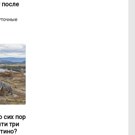
 после
уточные
о сих пор
чти три
отино?