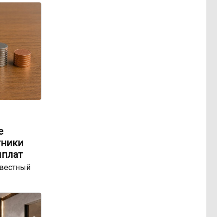
е
тники
ыплат
звестный