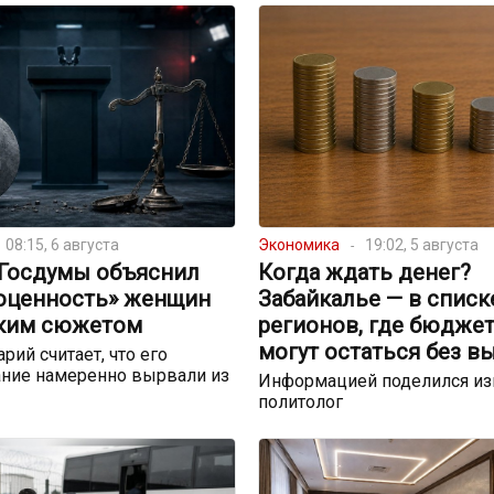
08:15, 6 августа
Экономика
19:02, 5 августа
 Госдумы объяснил
Когда ждать денег?
оценность» женщин
Забайкалье — в списк
ким сюжетом
регионов, где бюдже
могут остаться без в
рий считает, что его
ние намеренно вырвали из
Информацией поделился и
политолог