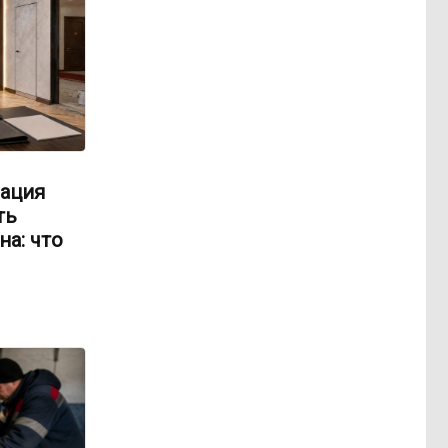
ация
ть
на: что