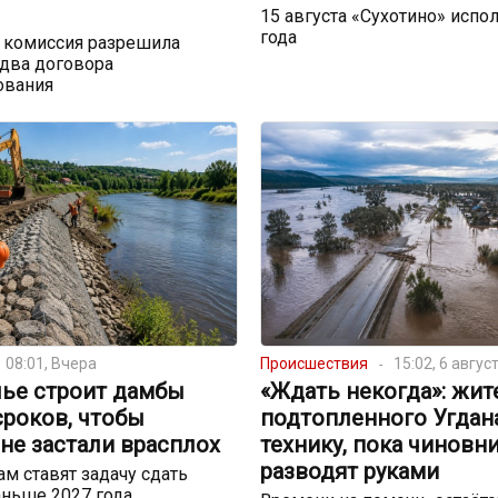
15 августа «Сухотино» испол
года
 комиссия разрешила
два договора
ования
08:01, Вчера
Происшествия
15:02, 6 авгус
лье строит дамбы
«Ждать некогда»: жит
сроков, чтобы
подтопленного Угдан
не застали врасплох
технику, пока чиновн
разводят руками
м ставят задачу сдать
ньше 2027 года