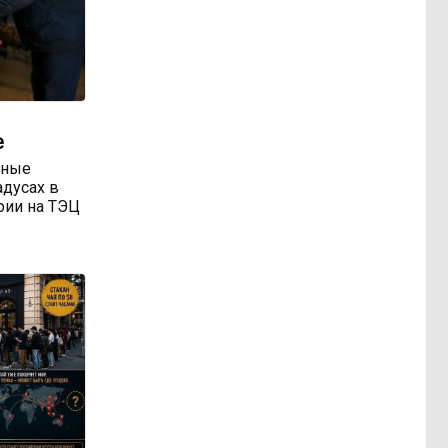
е
тные
адусах в
арии на ТЭЦ