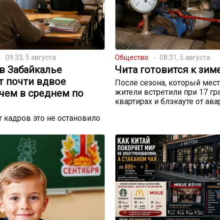
09:33, 5 августа
Общество
08:31, 5 августа
в Забайкалье
Чита готовится к зим
т почти вдвое
После сезона, который мес
чем в среднем по
жители встретили при 17 гр
квартирах и блэкауте от ав
 кадров это не остановило