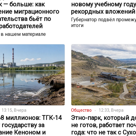
 — больше: как
новому учебному году
ение миграционного
рекордных вложений
тельства бьёт по
Губернатор подвёл промеж
 работодателей
итоги
 в нашем материале
13:15, Вчера
Общество
12:33, Вчера
68 миллионов: ТГК-14
Этно-парк, который д
 государству за
не готов, работает по
ание Кеноном и
года: что не так с Сух