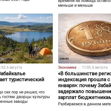
Времени на помощь остаётс
меньше и меньше
:33, 6 августа
Экономика
11:05, 6 августа
Забайкалье
«В большинстве реги
ает туристический
индексация прошла с
января»: почему Заба
задержало повышени
до сих пор не решил, что
 гостям: дворцы культуры
зарплат бюджетника
шенные заводы
Разбираемся в данном мат