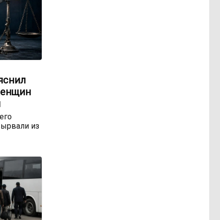
яснил
женщин
м
 его
ырвали из