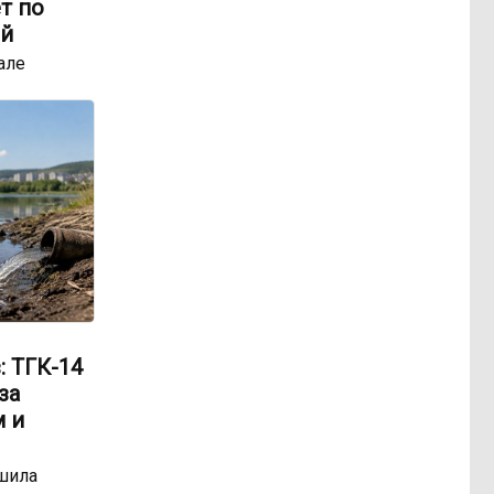
т по
ей
але
: ТГК-14
за
 и
шила