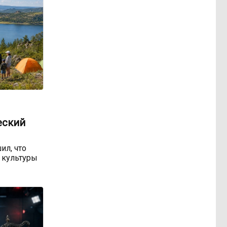
еский
ил, что
 культуры