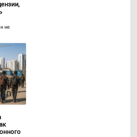
ензии,
ь
н не
а
ак
онного