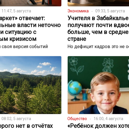
11:47, 5 августа
Экономика
09:33, 5 августа
ркет» отвечает:
Учителя в Забайкалье
льные власти неточно
получают почти вдво
и ситуацию с
больше, чем в средне
ым кризисом
стране
 своя версия событий
Но дефицит кадров это не 
08:02, 5 августа
Общество
16:00, 4 августа
орого нет в отчётах
«Ребёнок должен хот