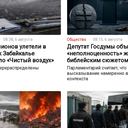
08:38, 6 августа
Общество
08:15, 6 августа
ионов улетели в
Депутат Госдумы объ
к Забайкалье
«неполноценность» 
ло «Чистый воздух»
библейским сюжето
перераспределены
Парламентарий считает, что
высказывание намеренно в
контекста