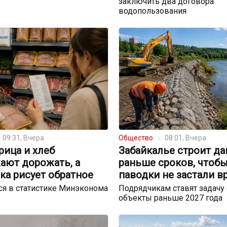
заключить два договора
водопользования
09:31, Вчера
Общество
08:01, Вчера
урица и хлеб
Забайкалье строит д
ают дорожать, а
раньше сроков, чтоб
ка рисует обратное
паводки не застали в
я в статистике Минэконома
Подрядчикам ставят задачу 
объекты раньше 2027 года