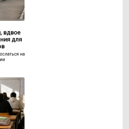
, вдвое
ния для
ов
ослаться на
ии