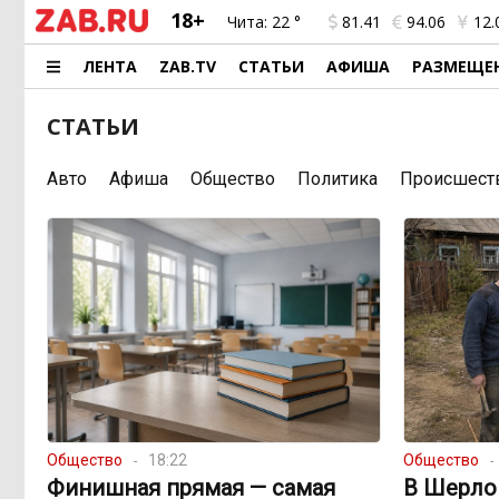
18+
Чита:
22 °
81.41
94.06
12.
ЛЕНТА
ZAB.TV
СТАТЬИ
АФИША
РАЗМЕЩЕ
СТАТЬИ
Авто
Афиша
Общество
Политика
Происшест
Общество
18:22
Общество
Финишная прямая — самая
В Шерло