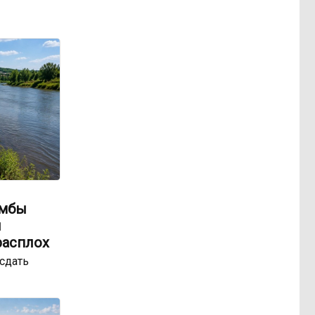
амбы
ы
расплох
сдать