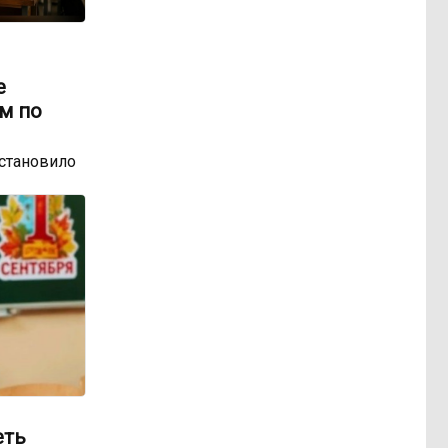
е
м по
остановило
еть