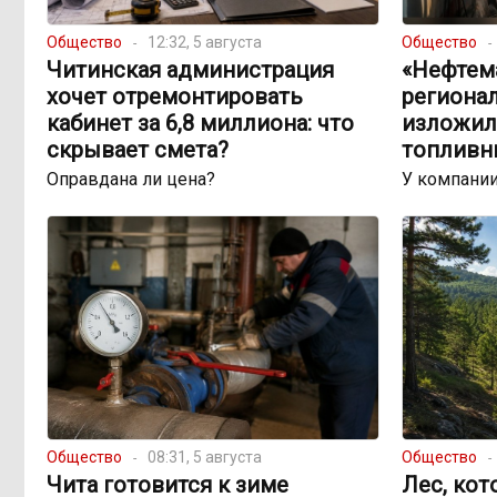
Общество
12:32, 5 августа
Общество
Читинская администрация
«Нефтема
хочет отремонтировать
региона
кабинет за 6,8 миллиона: что
изложил
скрывает смета?
топливн
Оправдана ли цена?
У компании
Общество
08:31, 5 августа
Общество
Чита готовится к зиме
Лес, кот