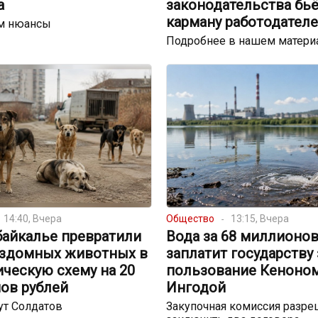
а
законодательства бьё
карману работодател
м нюансы
Подробнее в нашем матери
14:40, Вчера
Общество
13:15, Вчера
байкалье превратили
Вода за 68 миллионов
ездомных животных в
заплатит государству 
ческую схему на 20
пользование Кеноном
ов рублей
Ингодой
ут Солдатов
Закупочная комиссия разре