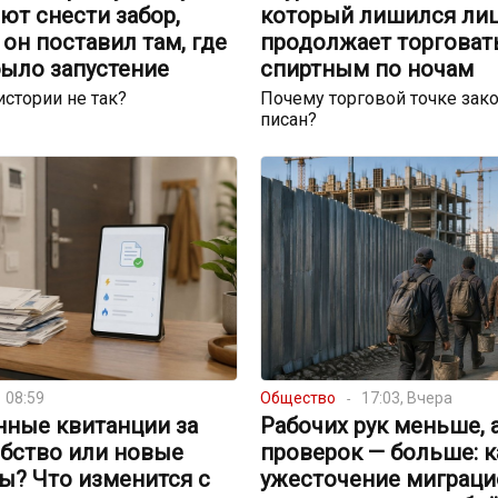
ют снести забор,
который лишился лиц
он поставил там, где
продолжает торговат
было запустение
спиртным по ночам
истории не так?
Почему торговой точке зако
писан?
08:59
Общество
17:03, Вчера
нные квитанции за
Рабочих рук меньше, 
обство или новые
проверок — больше: к
ы? Что изменится с
ужесточение миграци