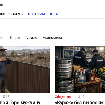
06
НИЕ РЕКЛАМЫ
ШКОЛЬНАЯ ПОРА
вия
Спорт
Туризм
Экономика
15:15
Общество
13:43
вой Горе мужчину
«Кураж» без вывески: 