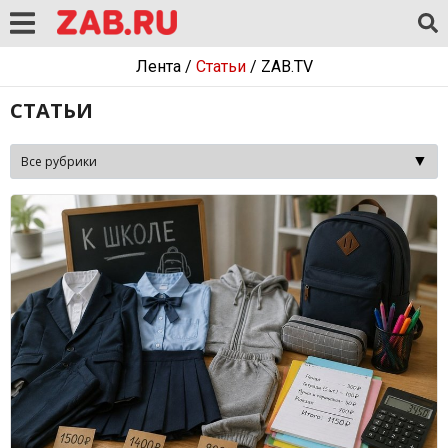
Лента
/
Статьи
/
ZAB.TV
СТАТЬИ