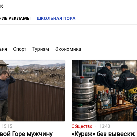
06
НИЕ РЕКЛАМЫ
ШКОЛЬНАЯ ПОРА
вия
Спорт
Туризм
Экономика
15:15
Общество
13:43
вой Горе мужчину
«Кураж» без вывески: 