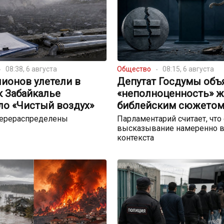
08:38, 6 августа
Общество
08:15, 6 августа
ионов улетели в
Депутат Госдумы объ
к Забайкалье
«неполноценность» 
ло «Чистый воздух»
библейским сюжето
перераспределены
Парламентарий считает, что
высказывание намеренно в
контекста