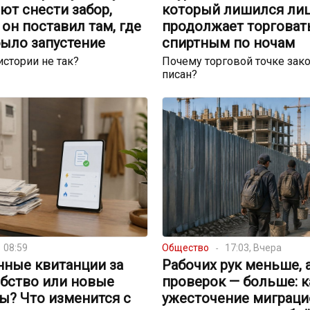
ют снести забор,
который лишился лиц
он поставил там, где
продолжает торговат
было запустение
спиртным по ночам
истории не так?
Почему торговой точке зако
писан?
08:59
Общество
17:03, Вчера
нные квитанции за
Рабочих рук меньше, 
обство или новые
проверок — больше: к
ы? Что изменится с
ужесточение миграци