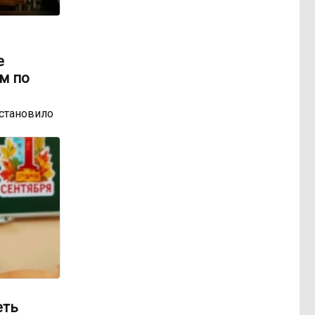
е
м по
остановило
еть