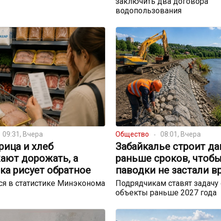
заключить два договора
водопользования
09:31, Вчера
Общество
08:01, Вчера
урица и хлеб
Забайкалье строит д
ают дорожать, а
раньше сроков, чтоб
ка рисует обратное
паводки не застали в
я в статистике Минэконома
Подрядчикам ставят задачу 
объекты раньше 2027 года