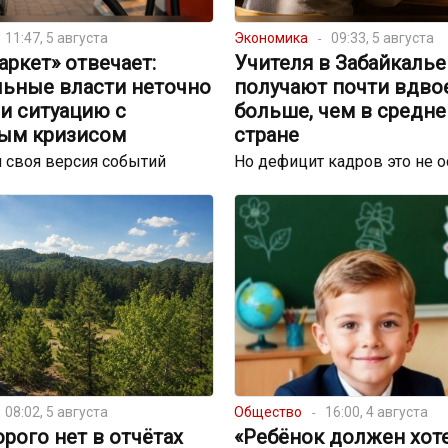
11:47, 5 августа
Экономика
09:33, 5 августа
ркет» отвечает:
Учителя в Забайкалье
льные власти неточно
получают почти вдво
и ситуацию с
больше, чем в средне
ым кризисом
стране
 своя версия событий
Но дефицит кадров это не 
08:02, 5 августа
Общество
16:00, 4 августа
орого нет в отчётах
«Ребёнок должен хот