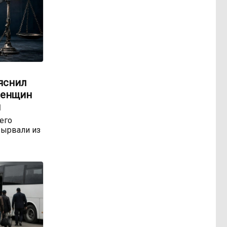
яснил
женщин
м
 его
ырвали из