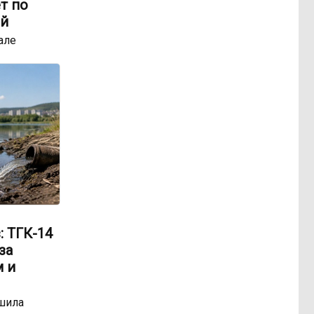
т по
ей
але
: ТГК-14
за
 и
шила