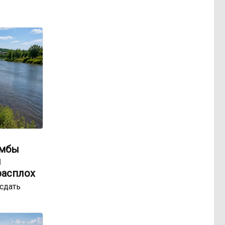
амбы
ы
расплох
сдать