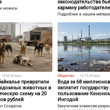
а
законодательства бьё
карману работодател
м нюансы
Подробнее в нашем матери
14:40, Вчера
Общество
13:15, Вчера
байкалье превратили
Вода за 68 миллионов
ездомных животных в
заплатит государству 
ческую схему на 20
пользование Кеноном
ов рублей
Ингодой
ут Солдатов
Закупочная комиссия разре