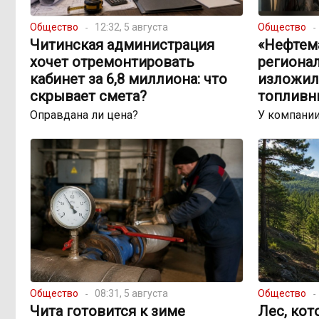
Общество
12:32, 5 августа
Общество
Читинская администрация
«Нефтема
хочет отремонтировать
региона
кабинет за 6,8 миллиона: что
изложил
скрывает смета?
топливн
Оправдана ли цена?
У компании
Общество
08:31, 5 августа
Общество
Чита готовится к зиме
Лес, кот