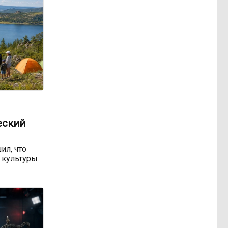
еский
ил, что
 культуры