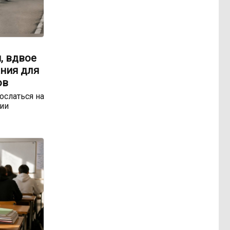
, вдвое
ния для
ов
ослаться на
ии