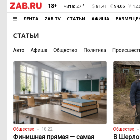
18+
Чита:
27 °
81.41
94.06
12.
ЛЕНТА
ZAB.TV
СТАТЬИ
АФИША
РАЗМЕЩЕ
СТАТЬИ
Авто
Афиша
Общество
Политика
Происшест
Общество
18:22
Общество
Финишная прямая — самая
В Шерло