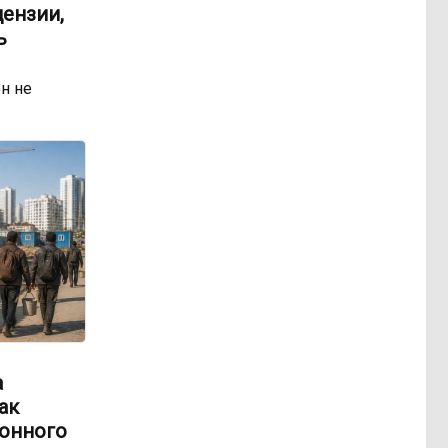
ензии,
ь
н не
а
ак
онного