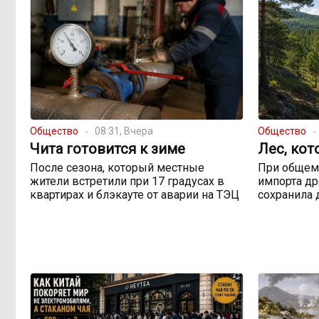
Общество
08:31, Вчера
Общество
Чита готовится к зиме
Лес, кот
После сезона, который местные
При общем
жители встретили при 17 градусах в
импорта др
квартирах и блэкауте от аварии на ТЭЦ
сохранила 