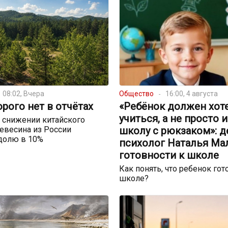
08:02, Вчера
Общество
16:00, 4 августа
орого нет в отчётах
«Ребёнок должен хот
учиться, а не просто 
 снижении китайского
евесина из России
школу с рюкзаком»: д
долю в 10%
психолог Наталья Ма
готовности к школе
Как понять, что ребенок гот
школе?