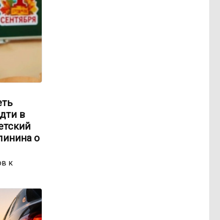
еть
идти в
етский
линина о
ов к