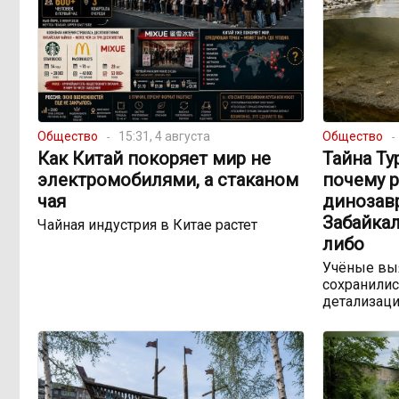
Общество
15:31, 4 августа
Общество
Как Китай покоряет мир не
Тайна Ту
электромобилями, а стаканом
почему 
чая
динозав
Забайкал
Чайная индустрия в Китае растет
либо
Учёные выя
сохранилис
детализац