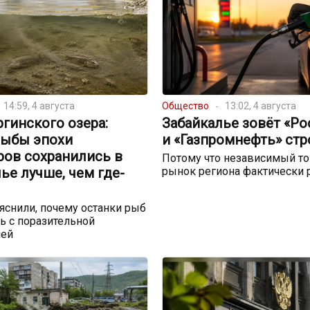
14:59, 4 августа
Общество
13:02, 4 августа
ргинского озера:
Забайкалье зовёт «Р
рыбы эпохи
и «Газпромнефть» стр
ров сохранились в
Потому что независимый т
ье лучше, чем где-
рынок региона фактически 
снили, почему останки рыб
ь с поразительной
ией