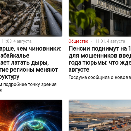
11:03, 4 августа
Общество
11:01, 4 августа
арше, чем чиновники:
Пенсии поднимут на 17
Забайкалье
для мошенников введ
ает латать дыры,
года тюрьмы: что жде
угие регионы меняют
августе
руктуру
Госдума сообщила о новов
 подробнее точку зрения
а