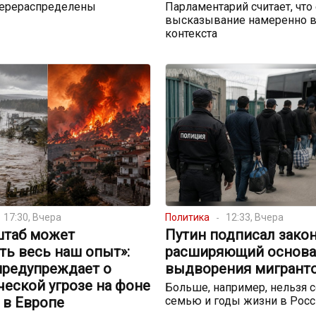
перераспределены
Парламентарий считает, что
высказывание намеренно в
контекста
17:30, Вчера
Политика
12:33, Вчера
штаб может
Путин подписал закон
ть весь наш опыт»:
расширяющий основа
предупреждает о
выдворения мигрант
еской угрозе на фоне
Больше, например, нельзя с
 в Европе
семью и годы жизни в Росс