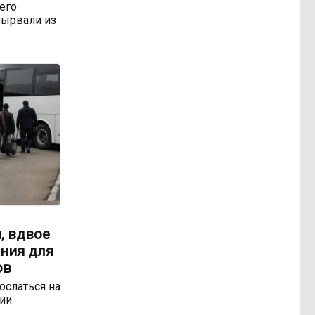
 его
ырвали из
, вдвое
ния для
ов
ослаться на
ии