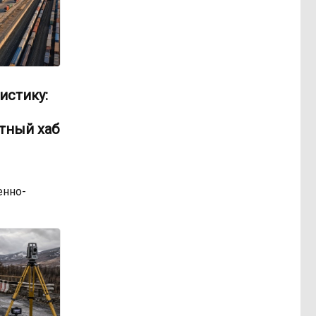
истику:
тный хаб
нно-