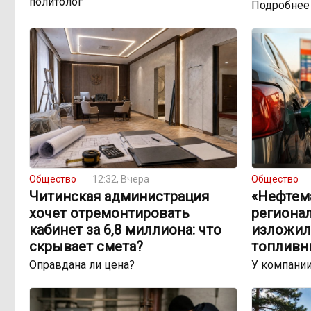
политолог
Подробнее
Общество
12:32, Вчера
Общество
Читинская администрация
«Нефтема
хочет отремонтировать
региона
кабинет за 6,8 миллиона: что
изложил
скрывает смета?
топливн
Оправдана ли цена?
У компании