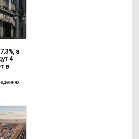
,3%, а
ут 4
т в
ведениях