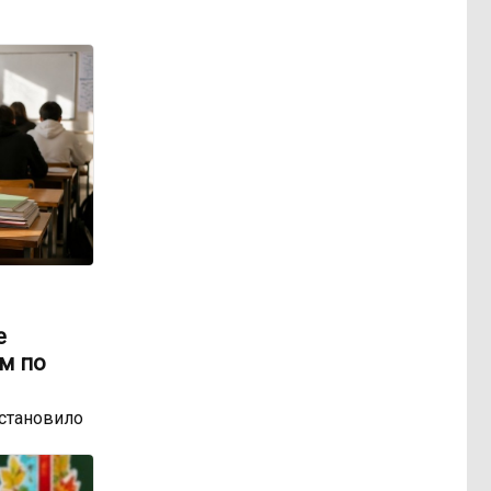
е
м по
остановило