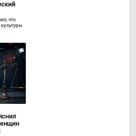
еский
ил, что
 культуры
яснил
женщин
м