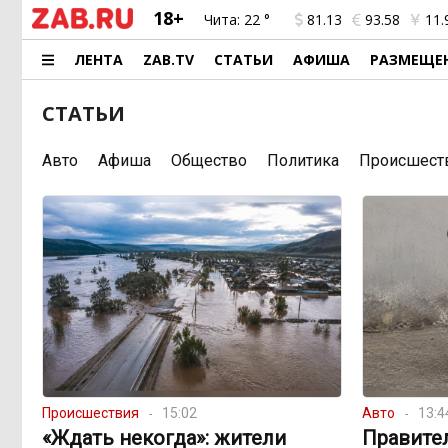
18+
Чита:
22 °
81.13
93.58
11.
ЛЕНТА
ZAB.TV
СТАТЬИ
АФИША
РАЗМЕЩЕ
СТАТЬИ
Авто
Афиша
Общество
Политика
Происшест
Происшествия
15:02
Авто
13:4
«Ждать некогда»: жители
Правите