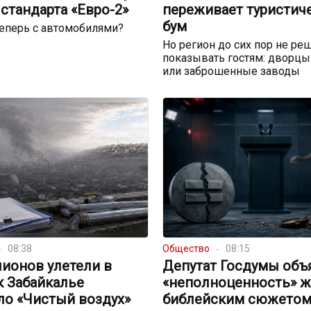
стандарта «Евро-2»
переживает туристич
бум
теперь с автомобилями?
Но регион до сих пор не реш
показывать гостям: дворцы
или заброшенные заводы
08:38
Общество
08:15
ионов улетели в
Депутат Госдумы объ
к Забайкалье
«неполноценность» 
ло «Чистый воздух»
библейским сюжето