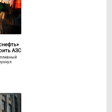
оснефть»
оить АЗС
опливный
рухнул