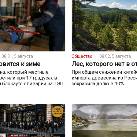
08:31, 5 августа
Общество
08:02, 5 августа
овится к зиме
Лес, которого нет в о
на, который местные
При общем снижении китай
ретили при 17 градусах в
импорта древесина из Росс
и блэкауте от аварии на ТЭЦ
сохранила долю в 10%