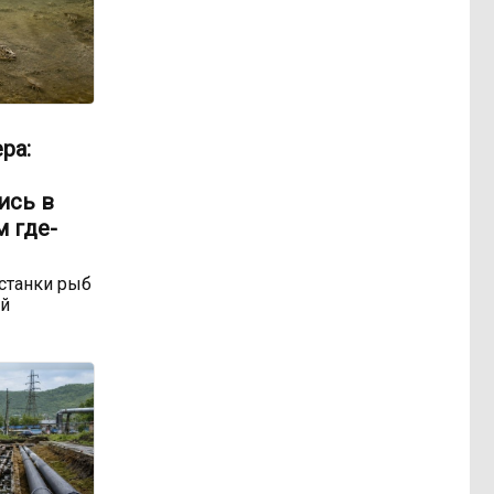
ра:
ись в
м где-
станки рыб
ой