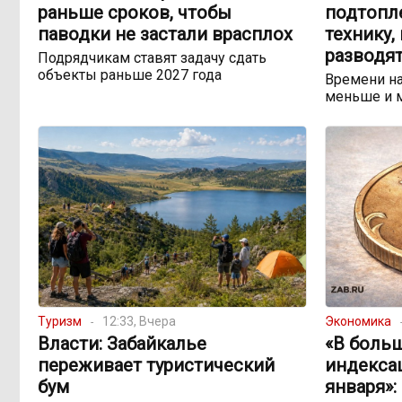
раньше сроков, чтобы
подтопл
паводки не застали врасплох
технику,
разводят
Подрядчикам ставят задачу сдать
объекты раньше 2027 года
Времени на
меньше и 
Туризм
12:33, Вчера
Экономика
Власти: Забайкалье
«В боль
переживает туристический
индекса
бум
января»: