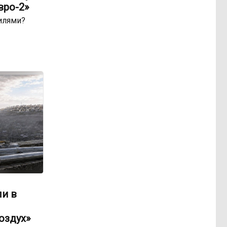
вро-2»
билями?
ли в
оздух»