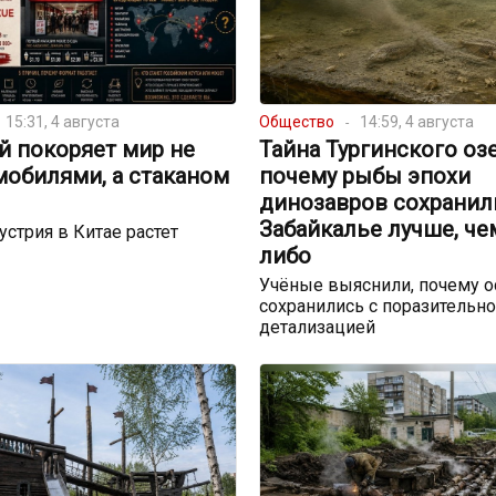
15:31, 4 августа
Общество
14:59, 4 августа
й покоряет мир не
Тайна Тургинского озе
мобилями, а стаканом
почему рыбы эпохи
динозавров сохранил
Забайкалье лучше, че
устрия в Китае растет
либо
Учёные выяснили, почему о
сохранились с поразительн
детализацией