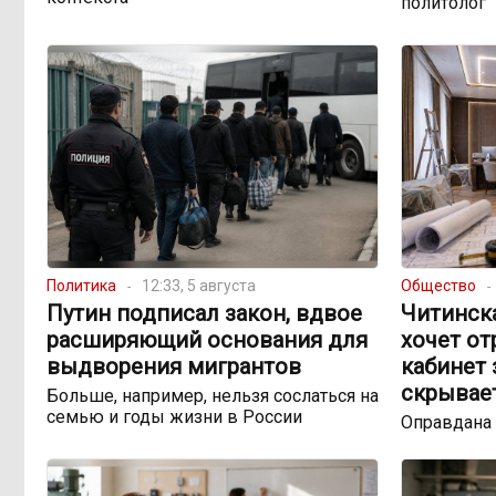
политолог
Политика
12:33, 5 августа
Общество
Путин подписал закон, вдвое
Читинск
расширяющий основания для
хочет о
выдворения мигрантов
кабинет 
скрывае
Больше, например, нельзя сослаться на
семью и годы жизни в России
Оправдана 