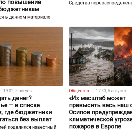
ло повышение
Средства перераспределен
 бюджетникам
я в данном материале
19:02, 5 августа
Общество
17:30, 5 августа
ать денег?
«Их масштаб может
ье — в списке
превысить весь наш 
в, где бюджетники
Осипов предупреждае
таться без выплат
климатической угрозе
пожаров в Европе
ей поделился известный