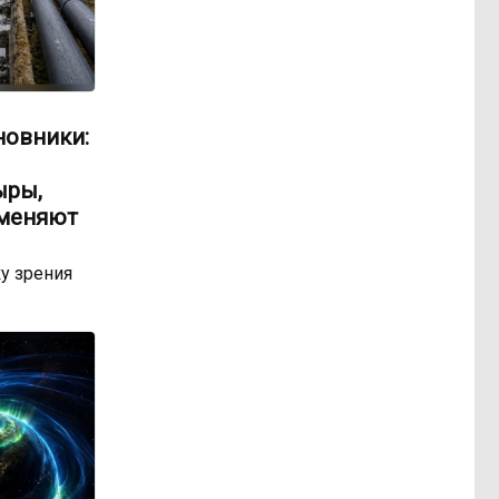
новники:
ыры,
 меняют
у зрения