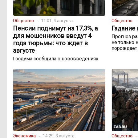
Общество
11:01, 4 августа
Общество
Пенсии поднимут на 17,3%, а
Гадание 
для мошенников введут 4
Прогноз ра
года тюрьмы: что ждет в
не только 
порождает 
августе
Госдума сообщила о нововведениях
Экономика
14:29, 3 августа
Общество