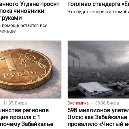
енного Угдана просят
топливо стандарта «Е
 пока чиновники
Что будет теперь с автомо
 руками
 помощь остаётся всё
меньше
11:05, Вчера
Экономика
08:38, Вчера
шинстве регионов
598 миллионов улете
ция прошла с 1
Омск: как Забайкалье
 почему Забайкалье
провалило «Чистый в