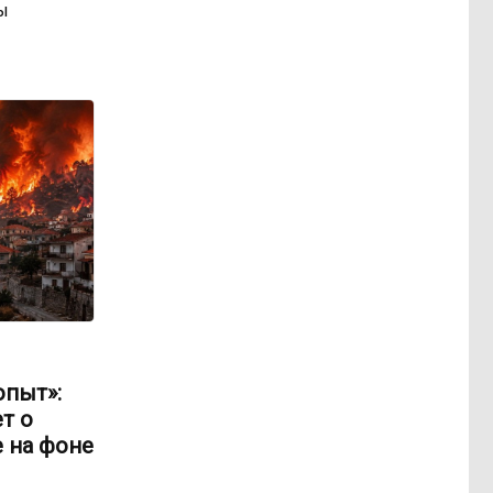
ы
опыт»:
т о
 на фоне