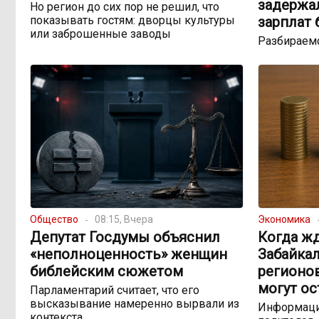
задержа
Но регион до сих пор не решил, что
показывать гостям: дворцы культуры
зарплат
или заброшенные заводы
Разбираемс
Общество
08:15, Вчера
Экономика
Депутат Госдумы объяснил
Когда жд
«неполноценность» женщин
Забайкал
библейским сюжетом
регионо
могут ос
Парламентарий считает, что его
высказывание намеренно вырвали из
Информаци
контекста