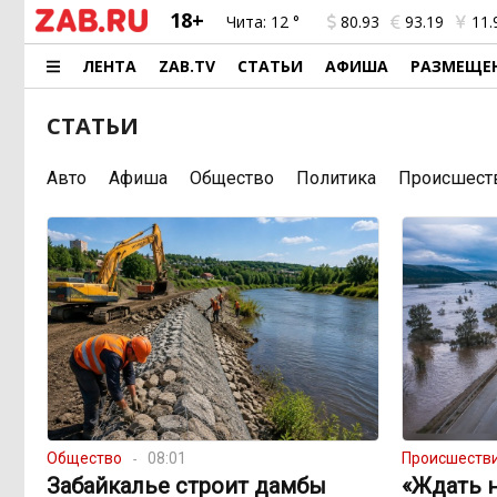
18+
Чита:
12 °
80.93
93.19
11.
ЛЕНТА
ZAB.TV
СТАТЬИ
АФИША
РАЗМЕЩЕ
СТАТЬИ
Авто
Афиша
Общество
Политика
Происшест
Общество
08:01
Происшеств
Забайкалье строит дамбы
«Ждать н