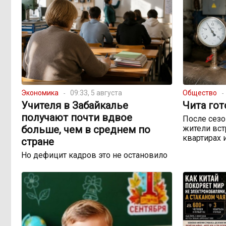
Экономика
09:33, 5 августа
Общество
Учителя в Забайкалье
Чита гот
получают почти вдвое
После сезо
больше, чем в среднем по
жители вст
квартирах 
стране
Но дефицит кадров это не остановило