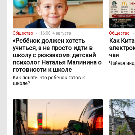
Общество
16:00, 4 августа
Общество
«Ребёнок должен хотеть
Как Кита
учиться, а не просто идти в
электро
школу с рюкзаком»: детский
чая
психолог Наталья Малинина о
Чайная инд
готовности к школе
Как понять, что ребенок готов к
школе?