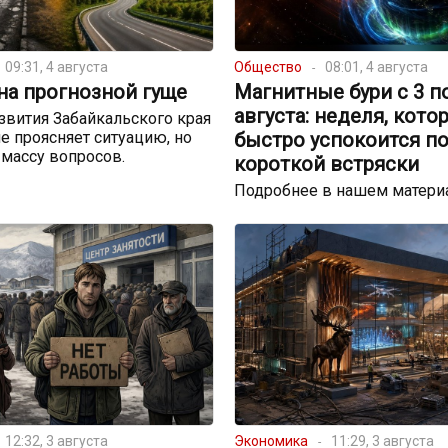
09:31, 4 августа
Общество
08:01, 4 августа
на прогнозной гуще
Магнитные бури с 3 п
августа: неделя, кото
звития Забайкальского края
не проясняет ситуацию, но
быстро успокоится п
массу вопросов.
короткой встряски
Подробнее в нашем матери
12:32, 3 августа
Экономика
11:29, 3 августа