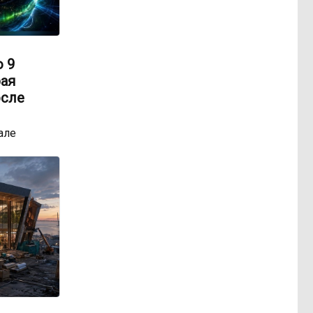
о 9
рая
осле
але