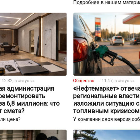
Подробнее в нашем матери
12:32, 5 августа
Общество
11:47, 5 августа
ая администрация
«Нефтемаркет» отвеча
тремонтировать
региональные власти
за 6,8 миллиона: что
изложили ситуацию с
т смета?
топливным кризисом
ли цена?
У компании своя версия со