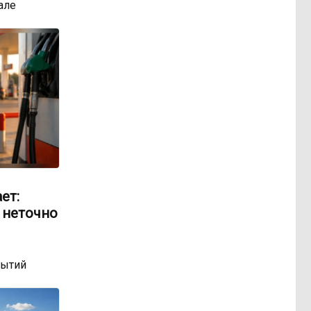
але
ет:
 неточно
бытий