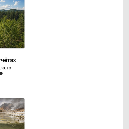
тчётах
ского
ии