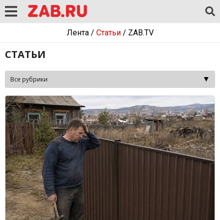
Лента
/
Статьи
/
ZAB.TV
СТАТЬИ