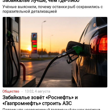
Забайкалье лучше, чем где-либо
Учёные выяснили, почему останки рыб сохранились с
поразительной детализацией
Общество
13:02, 4 августа
Забайкалье зовёт «Роснефть» и
«Газпромнефть» строить АЗС
Потому что независимый топливный рынок региона