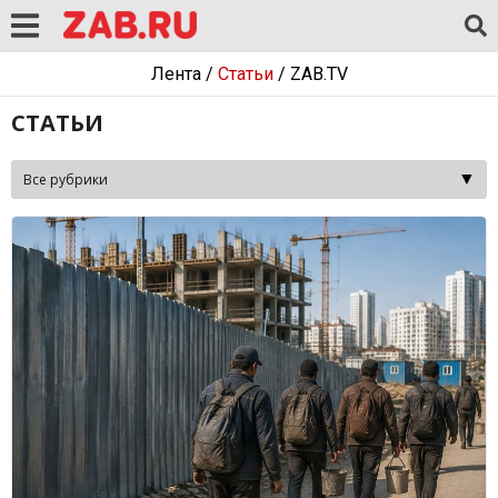
Лента
/
Статьи
/
ZAB.TV
СТАТЬИ