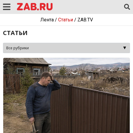
Лента
/
Статьи
/
ZAB.TV
СТАТЬИ