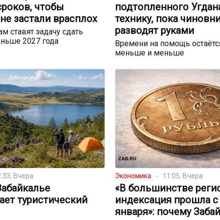
сроков, чтобы
подтопленного Угдан
не застали врасплох
технику, пока чиновн
разводят руками
м ставят задачу сдать
ньше 2027 года
Времени на помощь остаётс
меньше и меньше
:33, Вчера
Экономика
11:05, Вчера
Забайкалье
«В большинстве реги
ает туристический
индексация прошла с
января»: почему Заба