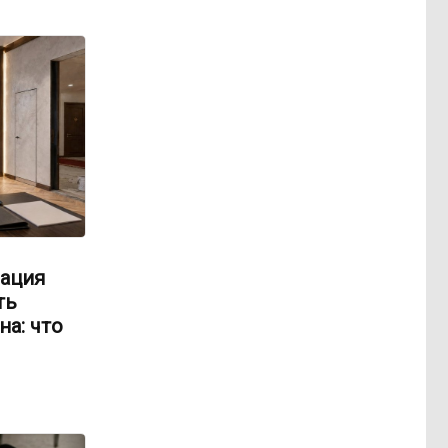
ация
ть
на: что