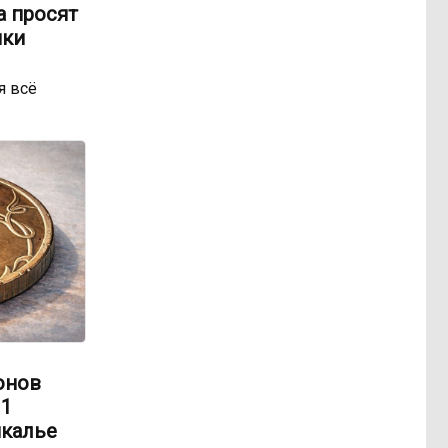
а просят
ики
я всё
онов
 1
йкалье