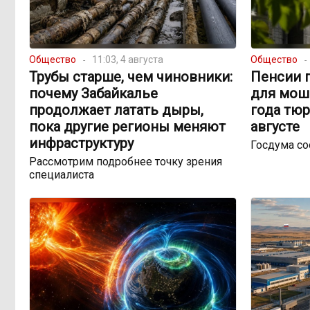
Общество
11:03, 4 августа
Общество
Трубы старше, чем чиновники:
Пенсии п
почему Забайкалье
для мош
продолжает латать дыры,
года тюр
пока другие регионы меняют
августе
инфраструктуру
Госдума с
Рассмотрим подробнее точку зрения
специалиста