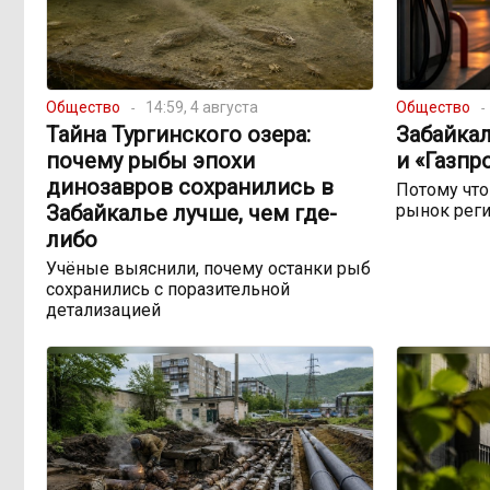
Общество
14:59, 4 августа
Общество
Тайна Тургинского озера:
Забайкал
почему рыбы эпохи
и «Газпр
динозавров сохранились в
Потому чт
Забайкалье лучше, чем где-
рынок реги
либо
Учёные выяснили, почему останки рыб
сохранились с поразительной
детализацией