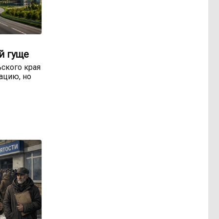
й гуще
ьского края
уацию, но