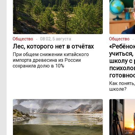
Общество
08:02, 5 августа
Общество
Лес, которого нет в отчётах
«Ребёно
учиться,
При общем снижении китайского
импорта древесина из России
школу с 
сохранила долю в 10%
психоло
готовно
Как понять,
школе?