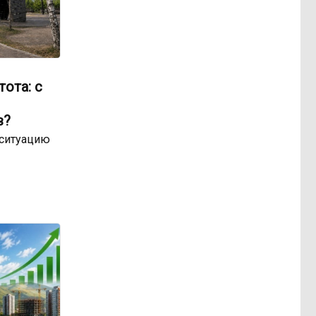
ота: с
в?
 ситуацию