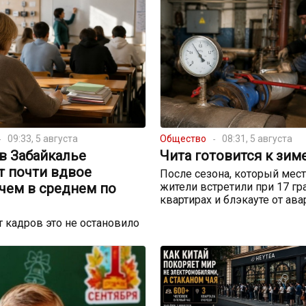
09:33, 5 августа
Общество
08:31, 5 августа
в Забайкалье
Чита готовится к зим
т почти вдвое
После сезона, который мес
чем в среднем по
жители встретили при 17 гр
квартирах и блэкауте от ав
 кадров это не остановило