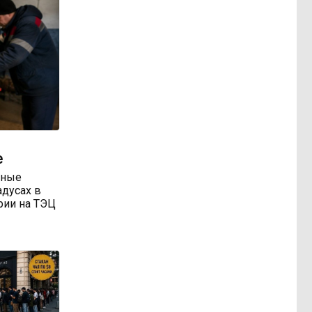
е
тные
адусах в
арии на ТЭЦ