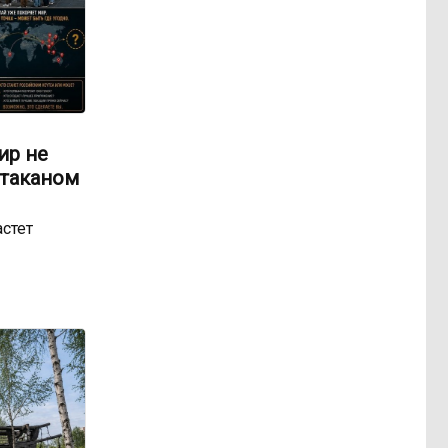
ир не
стаканом
астет