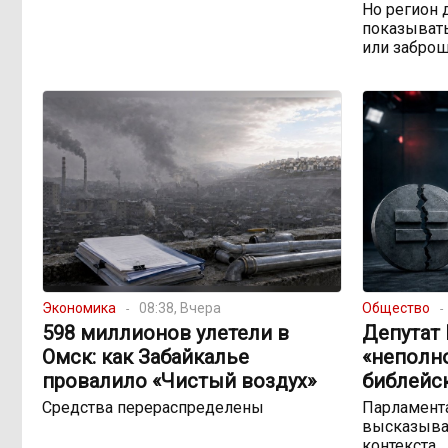
Но регион 
показывать
или забро
Экономика
08:38, Вчера
Общество
598 миллионов улетели в
Депутат
Омск: как Забайкалье
«неполн
провалило «Чистый воздух»
библейс
Средства перераспределены
Парламента
высказыва
контекста