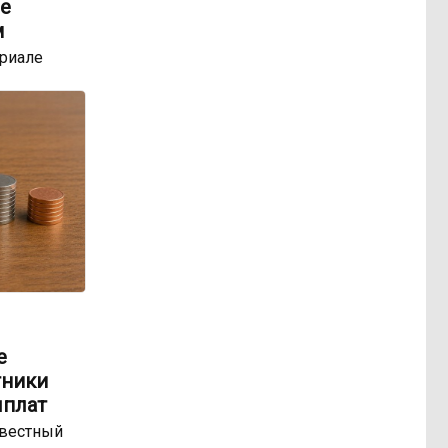
е
м
ериале
е
тники
ыплат
звестный