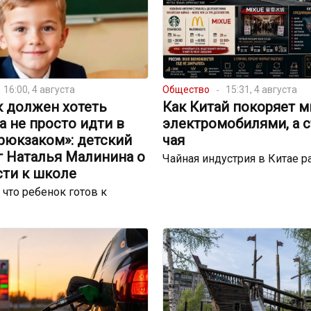
16:00, 4 августа
Общество
15:31, 4 августа
к должен хотеть
Как Китай покоряет м
 а не просто идти в
электромобилями, а 
рюкзаком»: детский
чая
г Наталья Малинина о
Чайная индустрия в Китае р
сти к школе
 что ребенок готов к