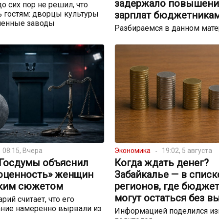
задержало повышени
до сих пор не решил, что
 гостям: дворцы культуры
зарплат бюджетника
шенные заводы
Разбираемся в данном мат
08:15, Вчера
Экономика
19:02, 5 августа
 Госдумы объяснил
Когда ждать денег?
оценность» женщин
Забайкалье — в списк
ким сюжетом
регионов, где бюдже
могут остаться без в
рий считает, что его
ние намеренно вырвали из
Информацией поделился и