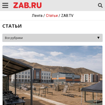
Лента
/
Статьи
/
ZAB.TV
СТАТЬИ