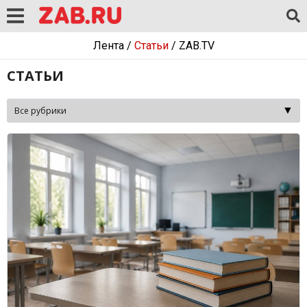
Лента
/
Статьи
/
ZAB.TV
СТАТЬИ