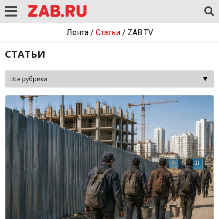
Лента
/
Статьи
/
ZAB.TV
СТАТЬИ