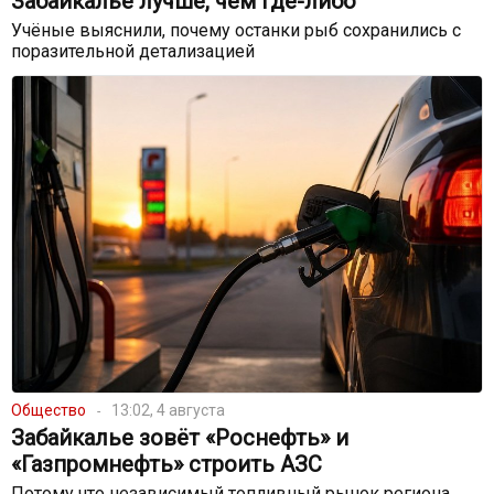
Забайкалье лучше, чем где-либо
Учёные выяснили, почему останки рыб сохранились с
поразительной детализацией
Общество
13:02, 4 августа
Забайкалье зовёт «Роснефть» и
«Газпромнефть» строить АЗС
Потому что независимый топливный рынок региона