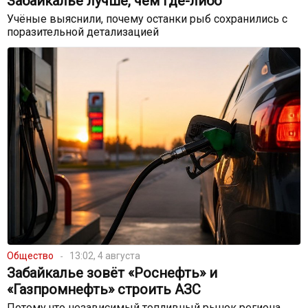
Забайкалье лучше, чем где-либо
Учёные выяснили, почему останки рыб сохранились с
поразительной детализацией
Общество
13:02, 4 августа
Забайкалье зовёт «Роснефть» и
«Газпромнефть» строить АЗС
Потому что независимый топливный рынок региона