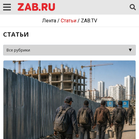
Лента
/
Статьи
/
ZAB.TV
СТАТЬИ