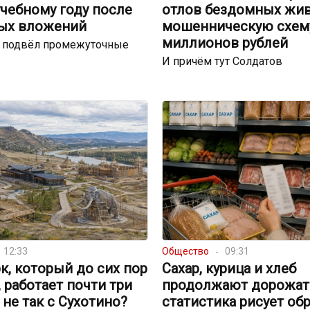
чебному году после
отлов бездомных жи
ых вложений
мошенническую схему
миллионов рублей
р подвёл промежуточные
И причём тут Солдатов
12:33
Общество
09:31
к, который до сих пор
Сахар, курица и хлеб
, работает почти три
продолжают дорожать
о не так с Сухотино?
статистика рисует об