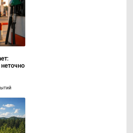
ет:
 неточно
бытий