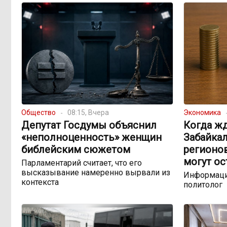
Общество
08:15, Вчера
Экономика
Депутат Госдумы объяснил
Когда жд
«неполноценность» женщин
Забайкал
библейским сюжетом
регионо
могут ос
Парламентарий считает, что его
высказывание намеренно вырвали из
Информаци
контекста
политолог