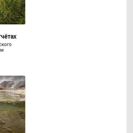
тчётах
ского
ии