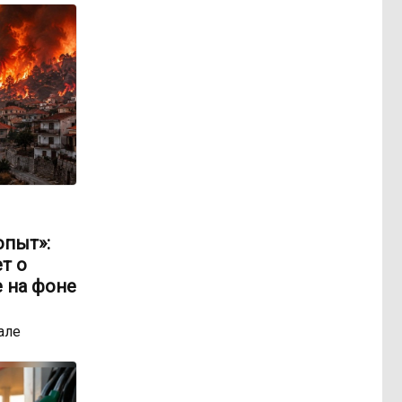
опыт»:
т о
 на фоне
але