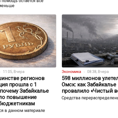
 помощь остаётся всё
меньше
11:05, Вчера
Экономика
08:38, Вчера
шинстве регионов
598 миллионов улете
ция прошла с 1
Омск: как Забайкалье
 почему Забайкалье
провалило «Чистый в
ло повышение
Средства перераспределен
 бюджетникам
я в данном материале