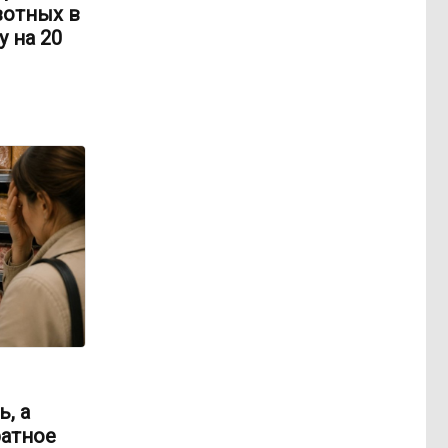
вотных в
 на 20
, а
ратное