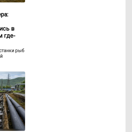
ра:
ись в
м где-
станки рыб
ой