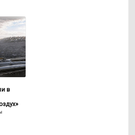
ли в
оздух»
ы