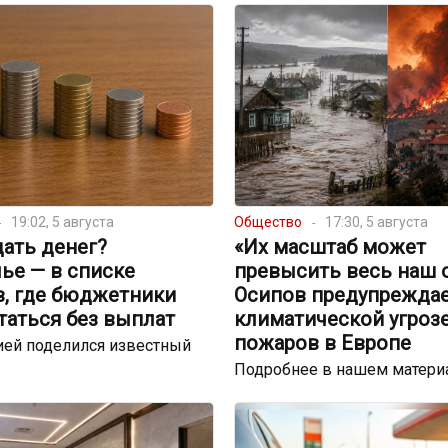
19:02, 5 августа
Общество
17:30, 5 августа
ать денег?
«Их масштаб может
ье — в списке
превысить весь наш 
в, где бюджетники
Осипов предупреждае
таться без выплат
климатической угрозе
пожаров в Европе
ей поделился известный
Подробнее в нашем матери