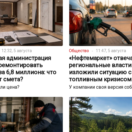
12:32, 5 августа
Общество
11:47, 5 августа
ая администрация
«Нефтемаркет» отвеча
тремонтировать
региональные власти
за 6,8 миллиона: что
изложили ситуацию с
т смета?
топливным кризисом
ли цена?
У компании своя версия со