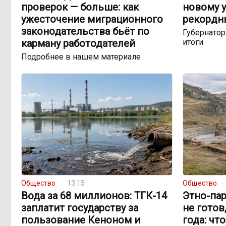
проверок — больше: как
новому у
ужесточение миграционного
рекордн
законодательства бьёт по
Губернато
карману работодателей
итоги
Подробнее в нашем материале
Общество
13:15
Общество
Вода за 68 миллионов: ТГК-14
Этно-пар
заплатит государству за
не готов
пользование Кеноном и
года: чт