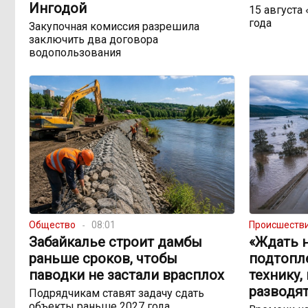
Ингодой
15 августа
года
Закупочная комиссия разрешила
заключить два договора
водопользования
Общество
08:01
Происшеств
Забайкалье строит дамбы
«Ждать н
раньше сроков, чтобы
подтопл
паводки не застали врасплох
технику,
разводят
Подрядчикам ставят задачу сдать
объекты раньше 2027 года