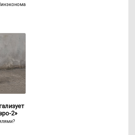
Минэконома
гализует
вро-2»
билями?