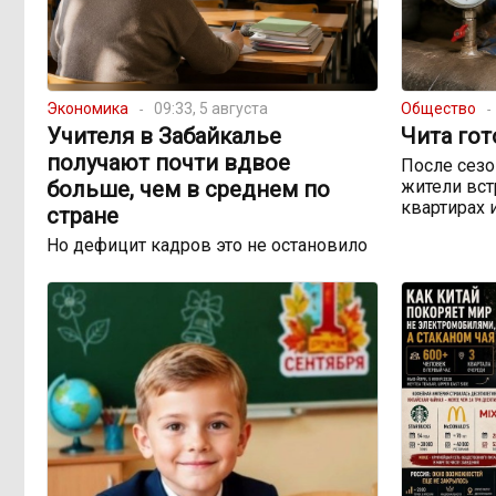
Экономика
09:33, 5 августа
Общество
Учителя в Забайкалье
Чита гот
получают почти вдвое
После сезо
больше, чем в среднем по
жители вст
квартирах 
стране
Но дефицит кадров это не остановило