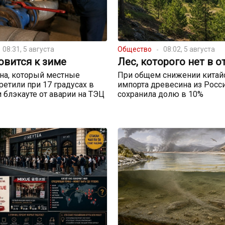
08:31, 5 августа
Общество
08:02, 5 августа
овится к зиме
Лес, которого нет в о
на, который местные
При общем снижении китай
ретили при 17 градусах в
импорта древесина из Росс
и блэкауте от аварии на ТЭЦ
сохранила долю в 10%