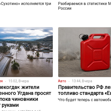
 «Сухотино» исполняется три
Разбираемся в статистике 
России
ия
15:02, Вчера
Авто
13:44, Вчера
екогда»: жители
Правительство РФ ле
енного Угдана просят
топливо стандарта «Е
 пока чиновники
Что будет теперь с автомо
 руками