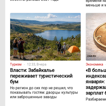
Времени на
меньше и 
Туризм
12:33, Вчера
Экономика
Власти: Забайкалье
«В боль
переживает туристический
индекса
бум
января»:
задержа
Но регион до сих пор не решил, что
показывать гостям: дворцы культуры
зарплат
или заброшенные заводы
Разбираемс