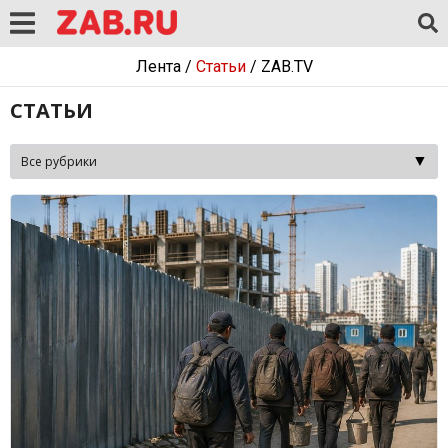
Лента
/
Статьи
/
ZAB.TV
СТАТЬИ