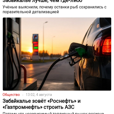
Забайкалье лучше, чем где-либо
Учёные выяснили, почему останки рыб сохранились с
поразительной детализацией
Общество
13:02, 4 августа
Забайкалье зовёт «Роснефть» и
«Газпромнефть» строить АЗС
Потому что независимый топливный рынок региона