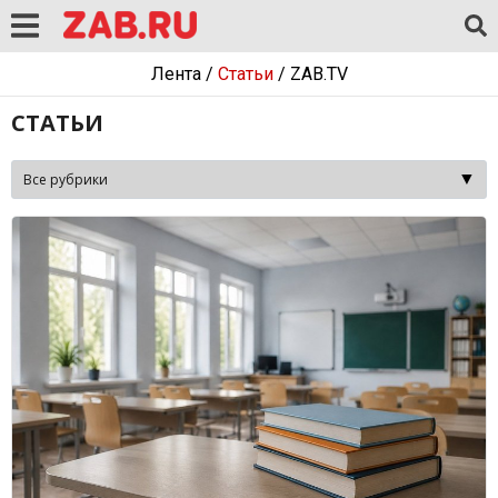
Лента
/
Статьи
/
ZAB.TV
СТАТЬИ