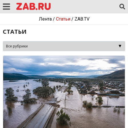
Лента
/
Статьи
/
ZAB.TV
СТАТЬИ