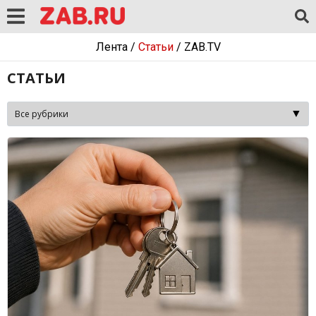
Лента
/
Статьи
/
ZAB.TV
СТАТЬИ