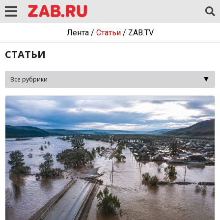
Лента
/
Статьи
/
ZAB.TV
СТАТЬИ