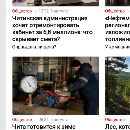
Общество
12:32, 5 августа
Общество
Читинская администрация
«Нефтема
хочет отремонтировать
региона
кабинет за 6,8 миллиона: что
изложил
скрывает смета?
топливн
Оправдана ли цена?
У компании
Общество
08:31, 5 августа
Общество
Чита готовится к зиме
Лес, кот