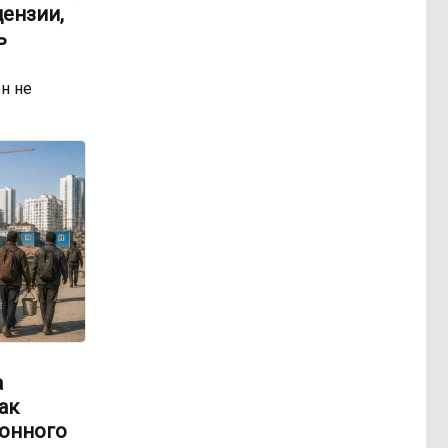
ензии,
ь
н не
а
ак
онного