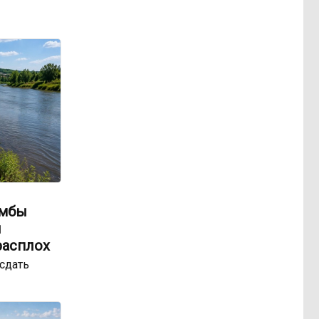
амбы
ы
расплох
сдать