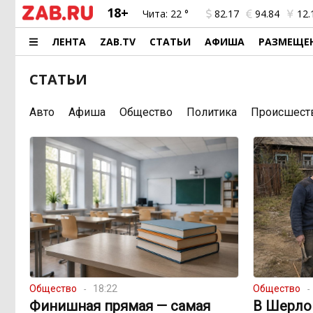
18+
Чита:
22 °
82.17
94.84
12.
ЛЕНТА
ZAB.TV
СТАТЬИ
АФИША
РАЗМЕЩЕ
СТАТЬИ
Авто
Афиша
Общество
Политика
Происшест
Общество
18:22
Общество
Финишная прямая — самая
В Шерло