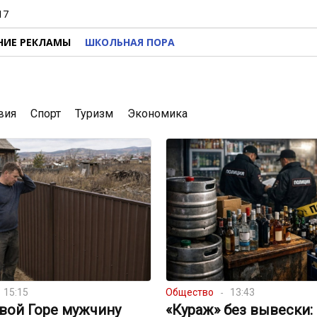
17
НИЕ РЕКЛАМЫ
ШКОЛЬНАЯ ПОРА
вия
Спорт
Туризм
Экономика
15:15
Общество
13:43
вой Горе мужчину
«Кураж» без вывески: 