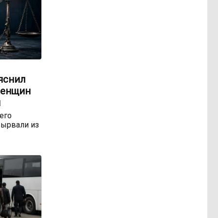
яснил
женщин
м
 его
ырвали из