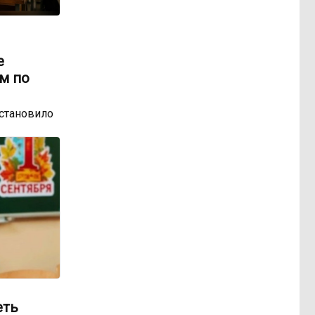
е
м по
остановило
еть