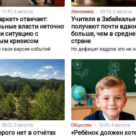
11:47, 5 августа
Экономика
09:33, 5 августа
ркет» отвечает:
Учителя в Забайкалье
льные власти неточно
получают почти вдво
и ситуацию с
больше, чем в средне
ым кризисом
стране
 своя версия событий
Но дефицит кадров это не 
08:02, 5 августа
Общество
16:00, 4 августа
орого нет в отчётах
«Ребёнок должен хот