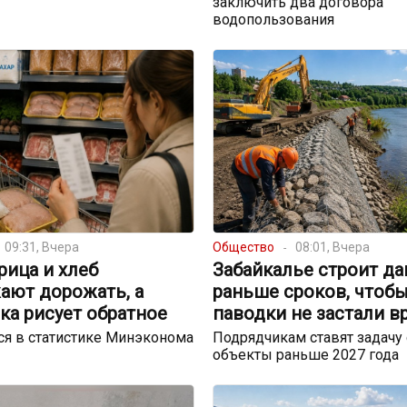
заключить два договора
водопользования
09:31, Вчера
Общество
08:01, Вчера
урица и хлеб
Забайкалье строит д
ают дорожать, а
раньше сроков, чтоб
ка рисует обратное
паводки не застали в
я в статистике Минэконома
Подрядчикам ставят задачу 
объекты раньше 2027 года