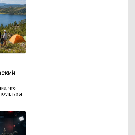
еский
ил, что
 культуры