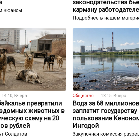
а
законодательства бьё
карману работодател
м нюансы
Подробнее в нашем матери
14:40, Вчера
Общество
13:15, Вчера
байкалье превратили
Вода за 68 миллионов
ездомных животных в
заплатит государству 
ческую схему на 20
пользование Кеноном
ов рублей
Ингодой
ут Солдатов
Закупочная комиссия разре