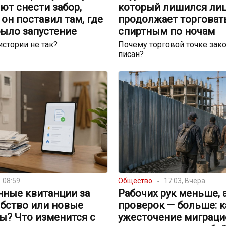
ют снести забор,
который лишился лиц
он поставил там, где
продолжает торговат
было запустение
спиртным по ночам
истории не так?
Почему торговой точке зако
писан?
08:59
Общество
17:03, Вчера
нные квитанции за
Рабочих рук меньше, 
обство или новые
проверок — больше: к
ы? Что изменится с
ужесточение миграци