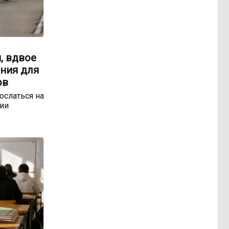
, вдвое
ния для
ов
ослаться на
ии