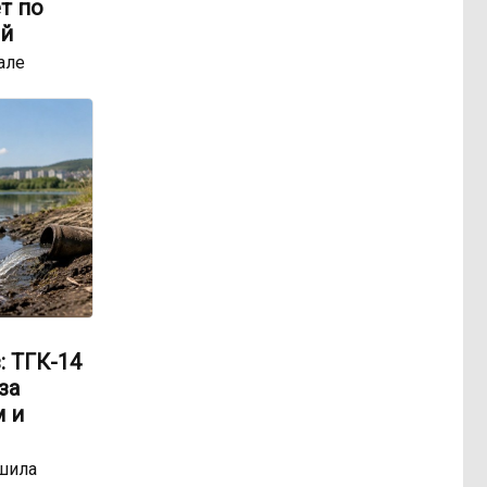
т по
ей
але
: ТГК-14
за
 и
шила