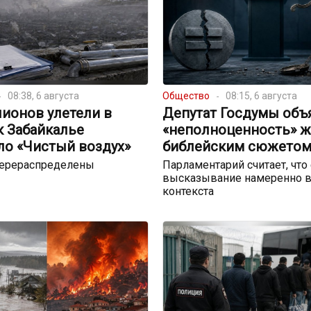
08:38, 6 августа
Общество
08:15, 6 августа
ионов улетели в
Депутат Госдумы объ
к Забайкалье
«неполноценность» 
ло «Чистый воздух»
библейским сюжето
перераспределены
Парламентарий считает, что
высказывание намеренно в
контекста