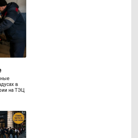
е
тные
адусах в
арии на ТЭЦ