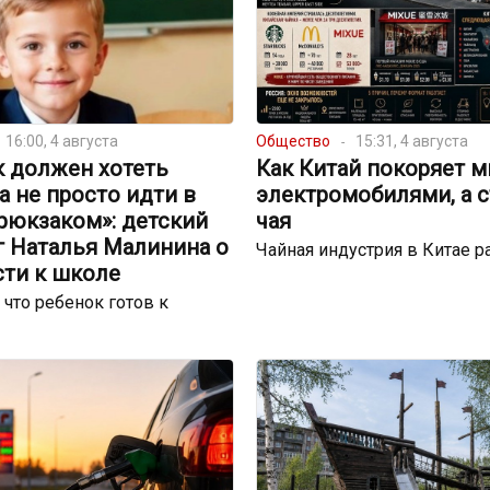
16:00, 4 августа
Общество
15:31, 4 августа
к должен хотеть
Как Китай покоряет м
 а не просто идти в
электромобилями, а 
рюкзаком»: детский
чая
г Наталья Малинина о
Чайная индустрия в Китае р
сти к школе
 что ребенок готов к