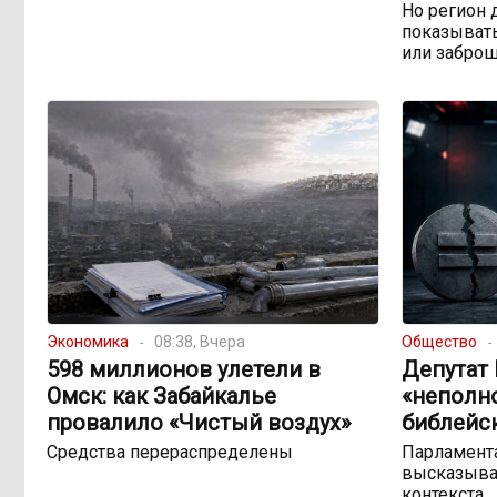
Но регион 
показывать
или забро
Экономика
08:38, Вчера
Общество
598 миллионов улетели в
Депутат
Омск: как Забайкалье
«неполн
провалило «Чистый воздух»
библейс
Средства перераспределены
Парламента
высказыва
контекста