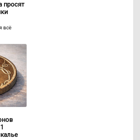
а просят
ики
я всё
онов
 1
йкалье