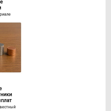
е
м
ериале
е
тники
ыплат
звестный