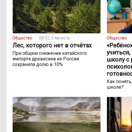
Общество
08:02, 5 августа
Общество
Лес, которого нет в отчётах
«Ребёно
учиться,
При общем снижении китайского
импорта древесина из России
школу с 
сохранила долю в 10%
психоло
готовно
Как понять,
школе?