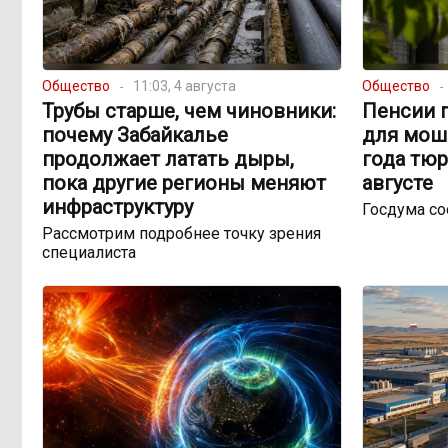
Общество
11:03, 4 августа
Общество
Трубы старше, чем чиновники:
Пенсии п
почему Забайкалье
для мош
продолжает латать дыры,
года тюр
пока другие регионы меняют
августе
инфраструктуру
Госдума с
Рассмотрим подробнее точку зрения
специалиста