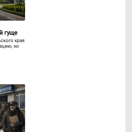
й гуще
ьского края
уацию, но