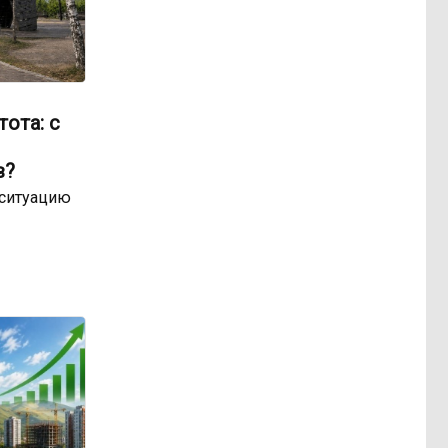
ота: с
в?
 ситуацию