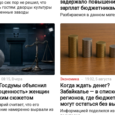
задержало повышени
до сих пор не решил, что
 гостям: дворцы культуры
зарплат бюджетника
шенные заводы
Разбираемся в данном мат
08:15, Вчера
Экономика
19:02, 5 августа
 Госдумы объяснил
Когда ждать денег?
оценность» женщин
Забайкалье — в списк
ким сюжетом
регионов, где бюдже
могут остаться без в
рий считает, что его
ние намеренно вырвали из
Информацией поделился и