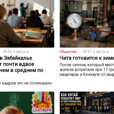
09:33, 5 августа
Общество
08:31, 5 августа
в Забайкалье
Чита готовится к зим
т почти вдвое
После сезона, который мес
чем в среднем по
жители встретили при 17 гр
квартирах и блэкауте от ав
 кадров это не остановило