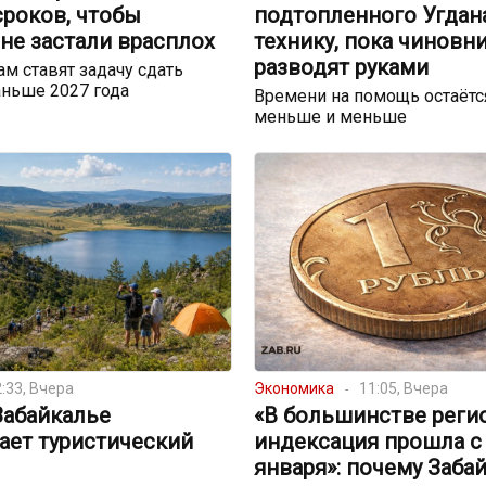
сроков, чтобы
подтопленного Угдан
не застали врасплох
технику, пока чиновн
разводят руками
м ставят задачу сдать
ньше 2027 года
Времени на помощь остаётс
меньше и меньше
:33, Вчера
Экономика
11:05, Вчера
Забайкалье
«В большинстве реги
ает туристический
индексация прошла с
января»: почему Заба