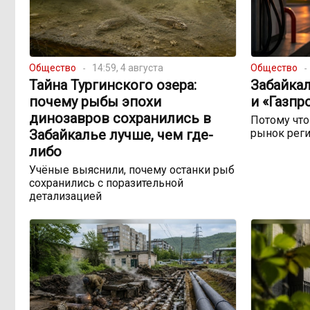
Общество
14:59, 4 августа
Общество
Тайна Тургинского озера:
Забайкал
почему рыбы эпохи
и «Газпр
динозавров сохранились в
Потому чт
Забайкалье лучше, чем где-
рынок реги
либо
Учёные выяснили, почему останки рыб
сохранились с поразительной
детализацией