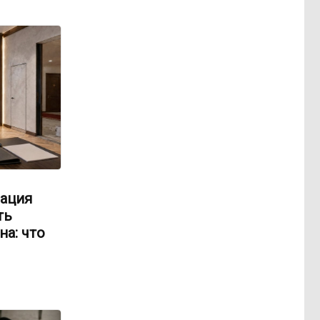
ация
ть
на: что