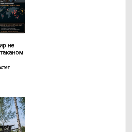
ир не
стаканом
астет