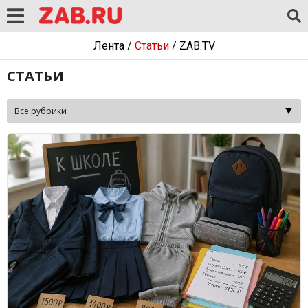
Лента
/
Статьи
/
ZAB.TV
СТАТЬИ